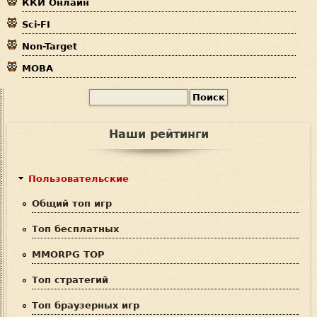
ККИ Онлайн
ь
Sci-FI
Non-Target
MOBA
П
Ф
о
и
о
Наши рейтинги
с
р
к
м
Пользовательские
а
Общий топ игр
п
Топ бесплатных
о
MMORPG TOP
и
Топ стратегий
с
Топ браузерных игр
к