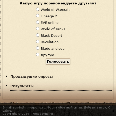
Какую игру порекомендуете друзьям?
В
World of Warcraft
а
Lineage 2
р
EVE online
и
World of Tanks
а
Black Desert
н
Revelation
т
Blade and soul
ы
Другую
Предыдущие опросы
Результаты
E-mail admin@mmogovno.ru,
Форма обратной связи
,
Добавить игру
,
О
сайте
.
Copyright © 2024 – Mmogovno.ru