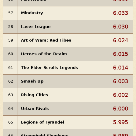
6.033
57
Mindustry
6.030
58
Laser League
6.024
59
Art of Wars: Red Tibes
6.015
60
Heroes of the Realm
6.014
61
The Elder Scrolls Legends
6.003
62
Smash Up
6.002
63
Rising Cities
6.000
64
Urban Rivals
5.995
65
Legions of Tyrandel
5.989
66
Stronghold Kingdoms