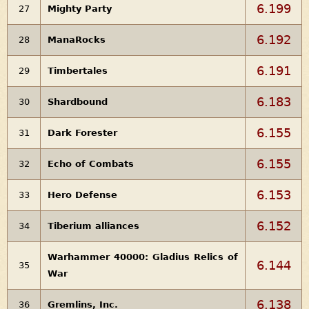
6.199
27
Mighty Party
6.192
28
ManaRocks
6.191
29
Timbertales
6.183
30
Shardbound
6.155
31
Dark Forester
6.155
32
Echo of Combats
6.153
33
Hero Defense
6.152
34
Tiberium alliances
Warhammer 40000: Gladius Relics of
6.144
35
War
6.138
36
Gremlins, Inc.