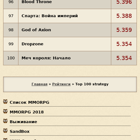
5.396
96
Blood Throne
5.388
97
Спарта: Война империй
5.359
98
God of Axion
5.354
99
Dropzone
5.354
100
Меч короля: Начало
В
Главная
»
Рейтинги
»
Top 100 strategy
ы
Список MMORPG
з
MMORPG 2018
д
Выживание
е
SandBox
с