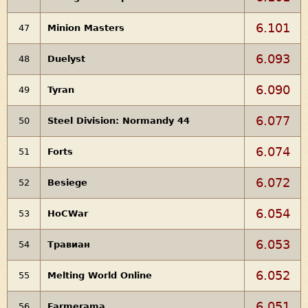
6.101
47
Minion Masters
6.093
48
Duelyst
6.090
49
Tyran
6.077
50
Steel Division: Normandy 44
6.074
51
Forts
6.072
52
Besiege
6.054
53
HoCWar
6.053
54
Травиан
6.052
55
Melting World Online
6.051
56
Farmerama