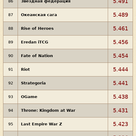
5.491
86
Звездная федерация
5.489
87
Океанская сага
5.461
88
Rise of Heroes
5.456
89
Eredan iTCG
5.454
90
Fate of Nation
5.444
91
Riot
5.441
92
Strategoria
5.438
93
OGame
5.431
94
Throne: Kingdom at War
5.423
95
Last Empire War Z