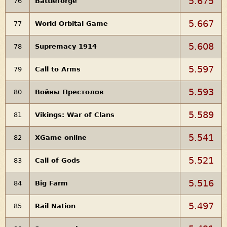
5.675
76
Battleforge
5.667
77
World Orbital Game
5.608
78
Supremacy 1914
5.597
79
Call to Arms
5.593
80
Войны Престолов
5.589
81
Vikings: War of Clans
5.541
82
XGame online
5.521
83
Call of Gods
5.516
84
Big Farm
5.497
85
Rail Nation