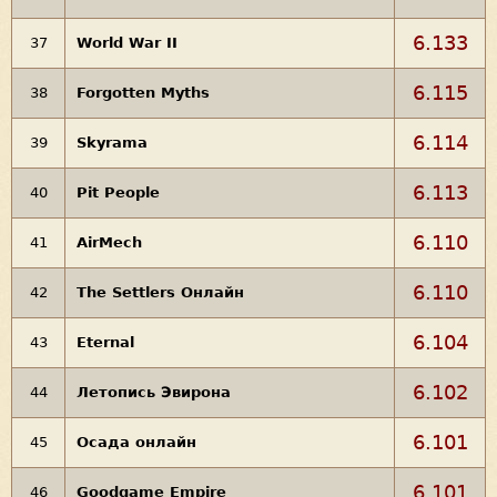
6.133
37
World War II
6.115
38
Forgotten Myths
6.114
39
Skyrama
6.113
40
Pit People
6.110
41
AirMech
6.110
42
The Settlers Онлайн
6.104
43
Eternal
6.102
44
Летопись Эвирона
6.101
45
Осада онлайн
6.101
46
Goodgame Empire