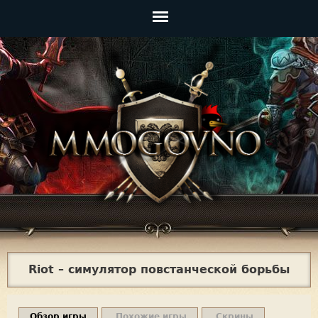
Jump to navigation
Главное
меню
Riot – симулятор повстанческой борьбы
Обзор игры
Похожие игры
Скрины