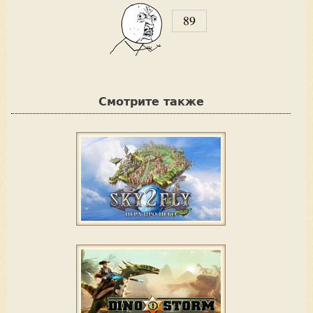
89
V
o
t
Смотрите также
e
u
p
!