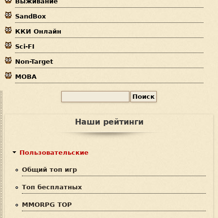
Выживание
е
SandBox
с
ККИ Онлайн
ь
Sci-FI
Non-Target
MOBA
П
Ф
о
и
о
Наши рейтинги
с
р
к
м
Пользовательские
а
Общий топ игр
п
Топ бесплатных
о
MMORPG TOP
и