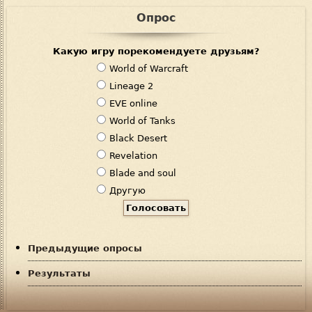
Опрос
Какую игру порекомендуете друзьям?
В
World of Warcraft
а
Lineage 2
р
EVE online
и
World of Tanks
а
Black Desert
н
Revelation
т
Blade and soul
ы
Другую
Предыдущие опросы
Результаты