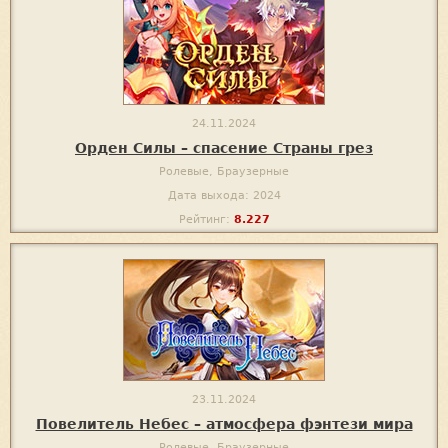
24.11.2024
Орден Силы – спасение Страны грез
Ролевые, Браузерные
Дата выхода: 2024
Рейтинг:
8.227
23.11.2024
Повелитель Небес – атмосфера фэнтези мира
Ролевые, Браузерные