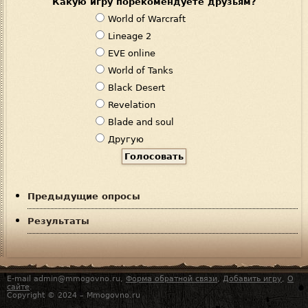
Какую игру порекомендуете друзьям?
В
World of Warcraft
а
Lineage 2
р
EVE online
и
World of Tanks
а
Black Desert
н
Revelation
т
Blade and soul
ы
Другую
Предыдущие опросы
Результаты
E-mail admin@mmogovno.ru,
Форма обратной связи
,
Добавить игру
,
О
сайте
.
Copyright © 2024 – Mmogovno.ru