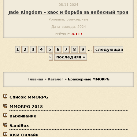
08.11.2024
Jade Kingdom – хаос и борьба за небесный трон
Ролевые, Браузерные
Дата выхода: 2024
Рейтинг:
8.117
1
2
3
4
5
6
7
8
9
…
следующая
С
›
последняя »
т
р
В
а
Главная
»
Каталог
»
Браузерные MMORPG
ы
н
Список MMORPG
з
и
MMORPG 2018
д
ц
Выживание
е
ы
SandBox
с
ККИ Онлайн