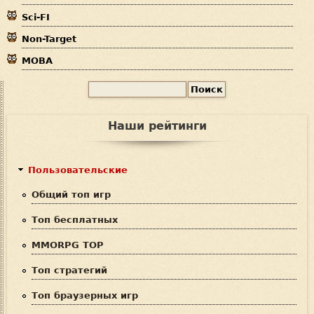
ь
Sci-FI
Non-Target
MOBA
П
Ф
о
и
о
Наши рейтинги
с
р
к
м
Пользовательские
а
Общий топ игр
п
Топ бесплатных
о
MMORPG TOP
и
Топ стратегий
с
Топ браузерных игр
к