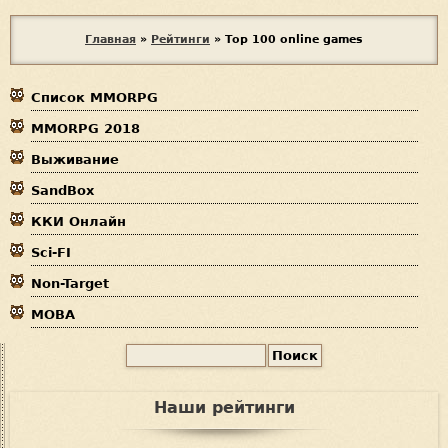
В
Главная
»
Рейтинги
»
Top 100 online games
ы
Список MMORPG
з
MMORPG 2018
д
Выживание
е
SandBox
с
ККИ Онлайн
ь
Sci-FI
Non-Target
MOBA
П
Ф
о
и
о
Наши рейтинги
с
р