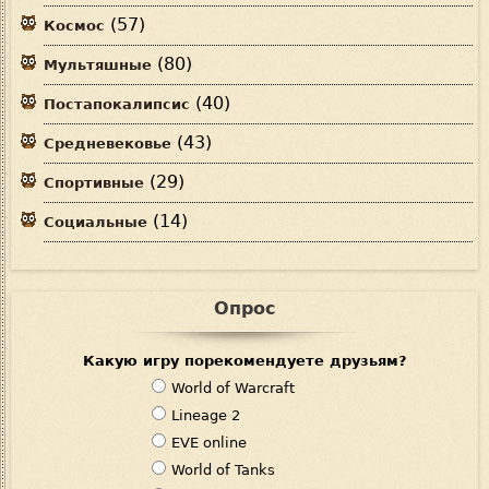
(57)
Космос
(80)
Мультяшные
(40)
Постапокалипсис
(43)
Средневековье
(29)
Спортивные
(14)
Социальные
Опрос
Какую игру порекомендуете друзьям?
В
World of Warcraft
а
Lineage 2
р
EVE online
и
World of Tanks