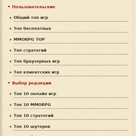
к
м
Пользовательские
а
Общий топ игр
п
Топ бесплатных
о
MMORPG TOP
и
Топ стратегий
с
Топ браузерных игр
к
Топ клиентских игр
а
Выбор редакции
Топ 10 онлайн игр
Топ 10 MMORPG
Топ 10 стратегий
Топ 10 шутеров