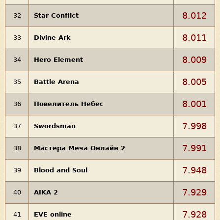
8.012
32
Star Conflict
8.011
33
Divine Ark
8.009
34
Hero Element
8.005
35
Battle Arena
8.001
36
Повелитель Небес
7.998
37
Swordsman
7.991
38
Мастера Меча Онлайн 2
7.948
39
Blood and Soul
7.929
40
AIKA 2
7.928
41
EVE online