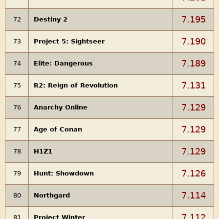
7.195
72
Destiny 2
7.190
73
Project 5: Sightseer
7.189
74
Elite: Dangerous
7.131
75
R2: Reign of Revolution
7.129
76
Anarchy Online
7.129
77
Age of Conan
7.129
78
H1Z1
7.126
79
Hunt: Showdown
7.114
80
Northgard
7.112
81
Project Winter