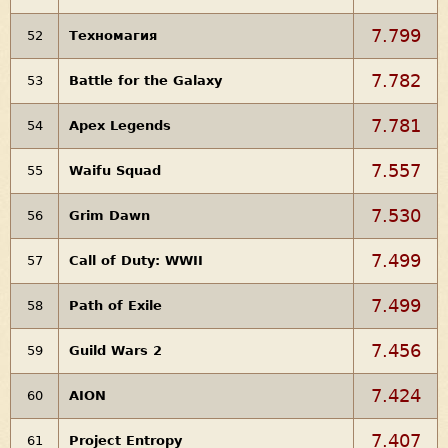
7.799
52
Техномагия
7.782
53
Battle for the Galaxy
7.781
54
Apex Legends
7.557
55
Waifu Squad
7.530
56
Grim Dawn
7.499
57
Call of Duty: WWII
7.499
58
Path of Exile
7.456
59
Guild Wars 2
7.424
60
AION
7.407
61
Project Entropy