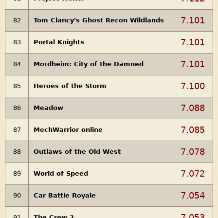
7.101
82
Tom Clancy's Ghost Recon Wildlands
7.101
83
Portal Knights
7.101
84
Mordheim: City of the Damned
7.100
85
Heroes of the Storm
7.088
86
Meadow
7.085
87
MechWarrior online
7.078
88
Outlaws of the Old West
7.072
89
World of Speed
7.054
90
Car Battle Royale
7.053
91
The Crew 2