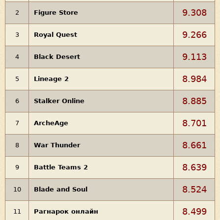
9.308
2
Figure Store
9.266
3
Royal Quest
9.113
4
Black Desert
8.984
5
Lineage 2
8.885
6
Stalker Online
8.701
7
ArcheAge
8.661
8
War Thunder
8.639
9
Battle Teams 2
8.524
10
Blade and Soul
8.499
11
Рагнарок oнлайн