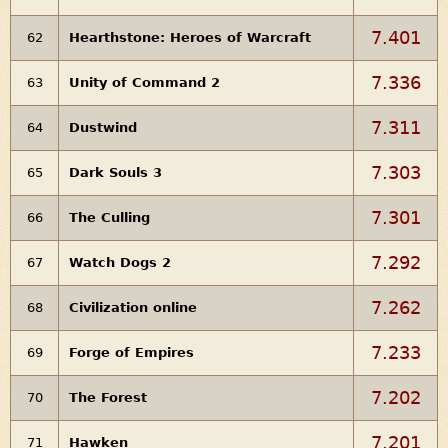
7.401
62
Hearthstone: Heroes of Warcraft
7.336
63
Unity of Command 2
7.311
64
Dustwind
7.303
65
Dark Souls 3
7.301
66
The Culling
7.292
67
Watch Dogs 2
7.262
68
Civilization online
7.233
69
Forge of Empires
7.202
70
The Forest
7.201
71
Hawken