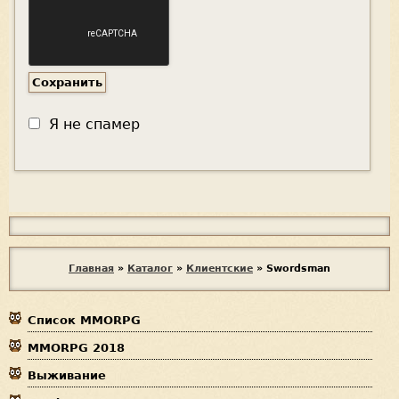
Я не спамер
Я
с
п
В
Главная
»
Каталог
»
Клиентские
»
Swordsman
а
ы
м
е
Список MMORPG
з
р
MMORPG 2018
д
Выживание
е