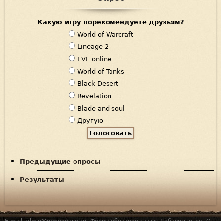
Какую игру порекомендуете друзьям?
В
World of Warcraft
а
Lineage 2
р
EVE online
и
World of Tanks
а
Black Desert
н
Revelation
т
Blade and soul
ы
Другую
Предыдущие опросы
Результаты
E-mail admin@mmogovno.ru,
Форма обратной связи
,
Добавить игру
,
О