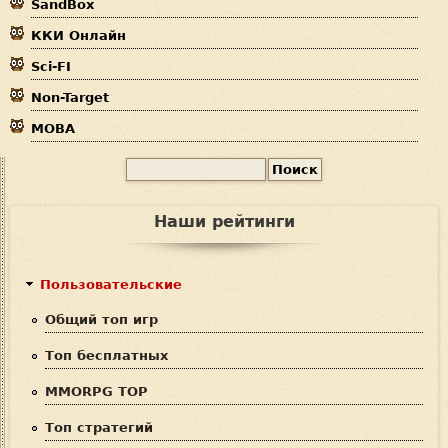
SandBox
с
ККИ Онлайн
ь
Sci-FI
Non-Target
MOBA
П
Ф
о
и
о
Наши рейтинги
с
р
к
м
Пользовательские
а
Общий топ игр
п
Топ бесплатных
о
MMORPG TOP
и
Топ стратегий
с