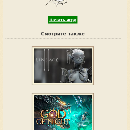
V
o
Начать игру
t
e
Смотрите также
u
p
!