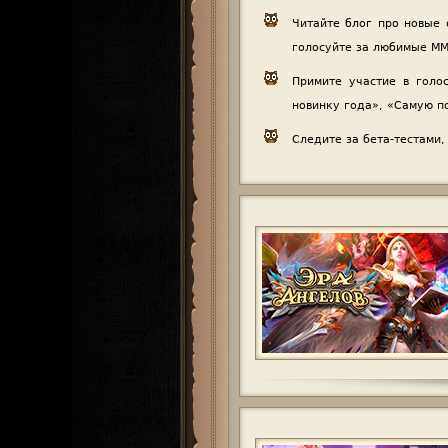
Читайте блог про новые 
голосуйте за любимые M
Примите участие в голо
новинку года», «Самую 
Следите за бета-тестами,