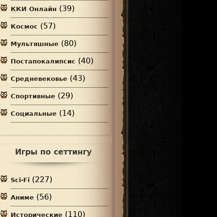
(39)
ККИ Онлайн
(57)
Космос
(80)
Мультяшные
(40)
Постапокалипсис
(43)
Средневековье
(29)
Спортивные
(14)
Социальные
Игры по сеттингу
(227)
Sci-Fi
(56)
Аниме
(110)
Исторические