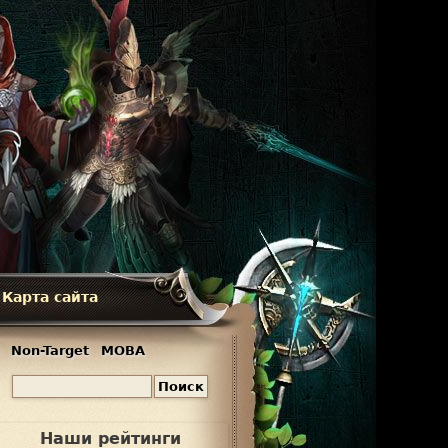
Карта сайта
Non-Target
MOBA
П
Ф
о
и
о
Наши рейтинги