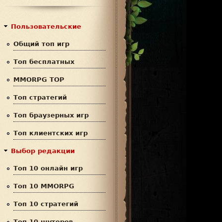
с
р
к
м
Пользовательские
а
Общий топ игр
п
Топ бесплатных
о
MMORPG TOP
и
Топ стратегий
с
Топ браузерных игр
к
Топ клиентских игр
а
Выбор редакции
Топ 10 онлайн игр
Топ 10 MMORPG
Топ 10 стратегий
Топ 10 шутеров