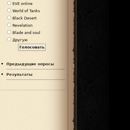
р
EVE online
и
World of Tanks
а
Black Desert
н
Revelation
т
Blade and soul
ы
Другую
Предыдущие опросы
Результаты