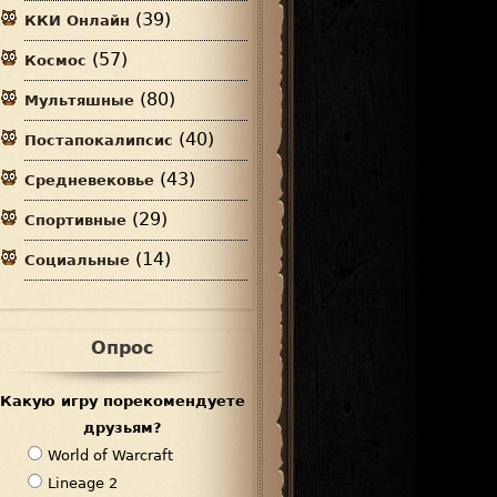
(39)
ККИ Онлайн
(57)
Космос
(80)
Мультяшные
(40)
Постапокалипсис
(43)
Средневековье
(29)
Спортивные
(14)
Социальные
Опрос
Какую игру порекомендуете
друзьям?
В
World of Warcraft
а
Lineage 2