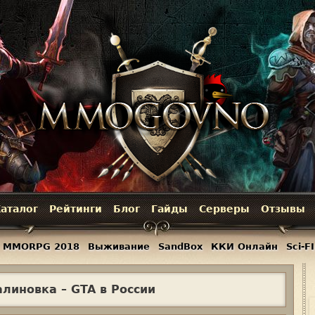
Jump to navigation
аталог
Рейтинги
Блог
Гайды
Серверы
Отзывы
MMORPG 2018
Выживание
SandBox
ККИ Онлайн
Sci-FI
линовка – GTA в России