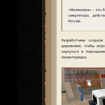
«Малиновка» – это 
симулятора, дейст
России.
Разработчики создал
деревнями, чтобы игр
окунуться в повседне
правопорядка.