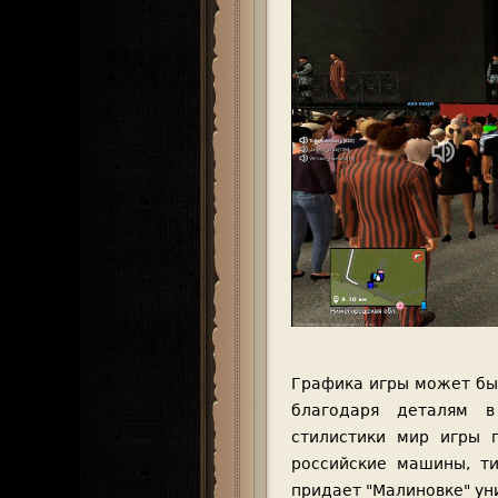
Графика игры может бы
благодаря деталям 
стилистики мир игры 
российские машины, т
придает "Малиновке" ун