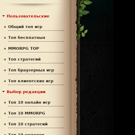
с
р
к
м
Пользовательские
а
Общий топ игр
п
Топ бесплатных
о
MMORPG TOP
и
Топ стратегий
с
Топ браузерных игр
к
Топ клиентских игр
а
Выбор редакции
Топ 10 онлайн игр
Топ 10 MMORPG
Топ 10 стратегий
Топ 10 шутеров