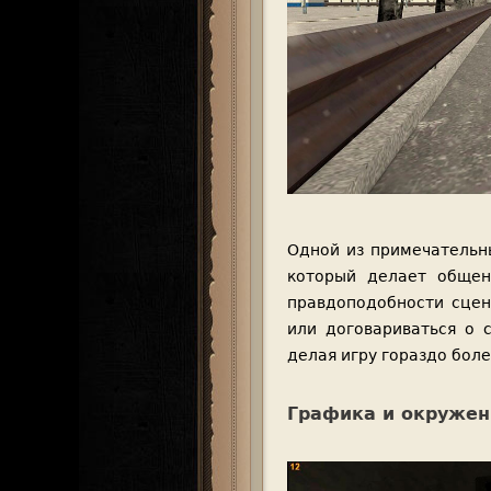
Одной из примечательн
который делает обще
правдоподобности сцен
или договариваться о 
делая игру гораздо бол
Графика и окружен