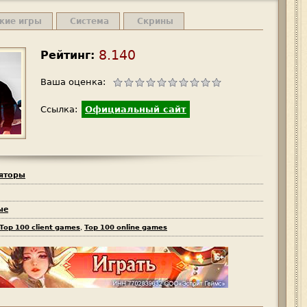
жие игры
Система
Скрины
8.140
Рейтинг:
Ваша оценка:
Ссылка:
Официальный сайт
яторы
ые
Top 100 client games
,
Top 100 online games