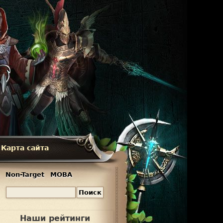
Карта сайта
Non-Target
MOBA
П
Ф
о
и
о
Наши рейтинги