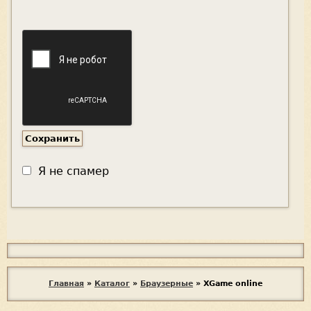
Я не спамер
Я
с
п
В
Главная
»
Каталог
»
Браузерные
»
XGame online
а
ы
м