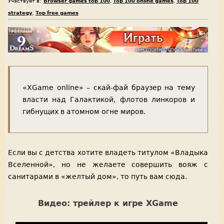
Участвует в:
Browser games top 100
,
Top 100 online games
,
Top 100
strategy
,
Top free games
«XGame online» – скай-фай браузер на тему
власти над Галактикой, флотов линкоров и
гибнущих в атомном огне миров.
Если вы с детства хотите владеть титулом «Владыка
Вселенной», но не желаете совершить вояж с
санитарами в «желтый дом», то путь вам сюда.
Видео: трейлер к игре XGame