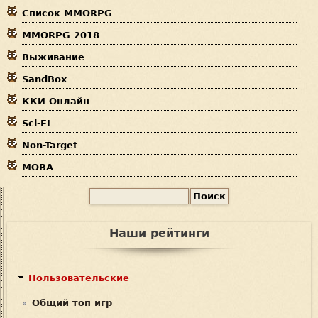
е
Список MMORPG
з
р
MMORPG 2018
д
Выживание
е
SandBox
с
ККИ Онлайн
ь
Sci-FI
Non-Target
MOBA
П
Ф
о
и
о
Наши рейтинги
с
р
к
м
Пользовательские
а
Общий топ игр