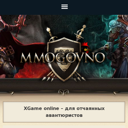
Jump to navigation
Главное
меню
XGame online – для отчаянных
авантюристов