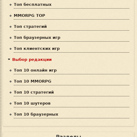
п
Топ бесплатных
о
MMORPG TOP
и
Топ стратегий
с
Топ браузерных игр
к
Топ клиентских игр
а
Выбор редакции
Топ 10 онлайн игр
Топ 10 MMORPG
Топ 10 стратегий
Топ 10 шутеров
Топ 10 браузерных
Разделы