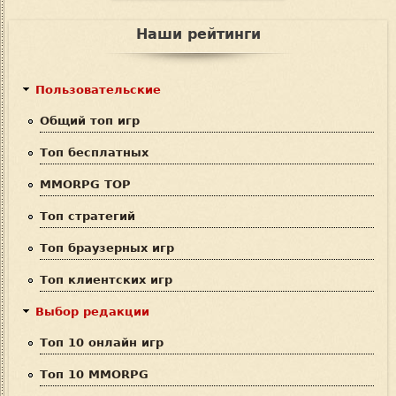
Ф
о
и
о
Наши рейтинги
с
р
к
м
Пользовательские
а
Общий топ игр
п
Топ бесплатных
о
MMORPG TOP
и
Топ стратегий
с
Топ браузерных игр
к
Топ клиентских игр
а
Выбор редакции
Топ 10 онлайн игр
Топ 10 MMORPG