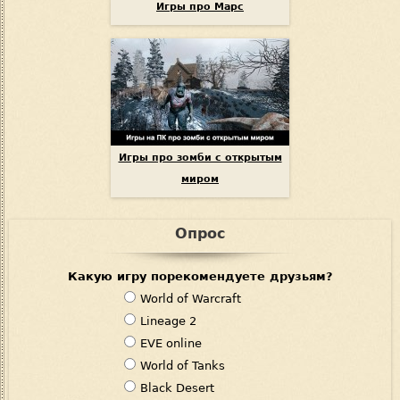
Игры про Марс
Игры про зомби с открытым
миром
Опрос
Какую игру порекомендуете друзьям?
В
World of Warcraft
а
Lineage 2
р
EVE online
и
World of Tanks
а
Black Desert