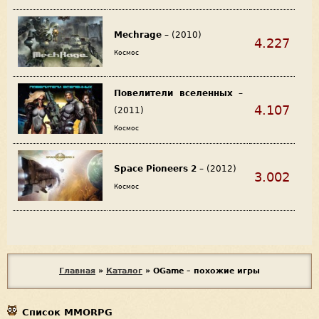
Mechrage
– (2010)
4.227
Космос
Повелители вселенных
–
4.107
(2011)
Космос
Space Pioneers 2
– (2012)
3.002
Космос
В
Главная
»
Каталог
»
OGame – похожие игры
ы
Список MMORPG
з