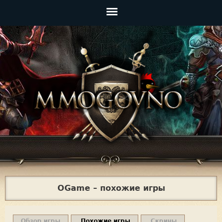
Jump to navigation
Главное
меню
OGame – похожие игры
Обзор игры
Похожие игры
Скрины