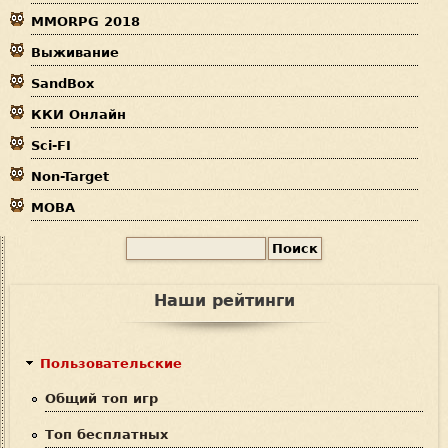
MMORPG 2018
д
Выживание
е
SandBox
с
ККИ Онлайн
ь
Sci-FI
Non-Target
MOBA
П
Ф
о
и
о
Наши рейтинги
с
р
к
м
Пользовательские
а
Общий топ игр
п
Топ бесплатных