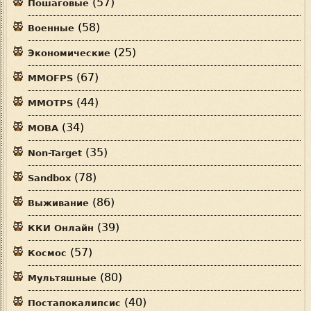
(57)
Пошаговые
(58)
Военные
(25)
Экономические
(67)
MMOFPS
(44)
MMOTPS
(34)
MOBA
(35)
Non-Target
(78)
Sandbox
(86)
Выживание
(39)
ККИ Онлайн
(57)
Космос
(80)
Мультяшные
(40)
Постапокалипсис