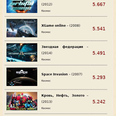
5.667
(2012)
Космос
XGame online
– (2008)
5.541
Космос
Звездная федерация
–
5.491
(2014)
Космос
Space Invasion
– (2007)
5.293
Космос
Кровь, Нефть, Золото
–
5.242
(2013)
Космос