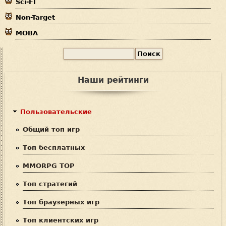
Sci-FI
Non-Target
MOBA
П
Ф
о
и
о
Наши рейтинги
с
р
к
м
Пользовательские
а
Общий топ игр
п
Топ бесплатных
о
MMORPG TOP
и
Топ стратегий
с
Топ браузерных игр
к
Топ клиентских игр
а