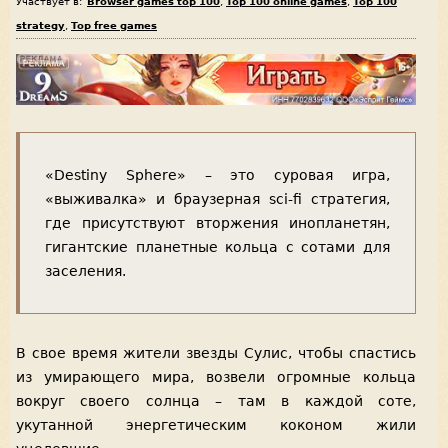
Участвует в:
Browser games top 100
,
Top 100 online games
,
Top 100
strategy
,
Top free games
«Destiny Sphere» – это суровая игра,
«выживалка» и браузерная sci-fi стратегия,
где присутствуют вторжения инопланетян,
гигантские планетные кольца с сотами для
заселения.
В свое время жители звезды Сулис, чтобы спастись
из умирающего мира, возвели огромные кольца
вокруг своего солнца – там в каждой соте,
укутанной энергетическим коконом жили