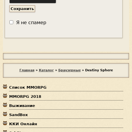
Я не спамер
Я
с
п
В
Главная
»
Каталог
»
Браузерные
»
Destiny Sphere
а
ы
м
е
Список MMORPG
з
р
MMORPG 2018
д
Выживание
е
SandBox
с
ККИ Онлайн
ь