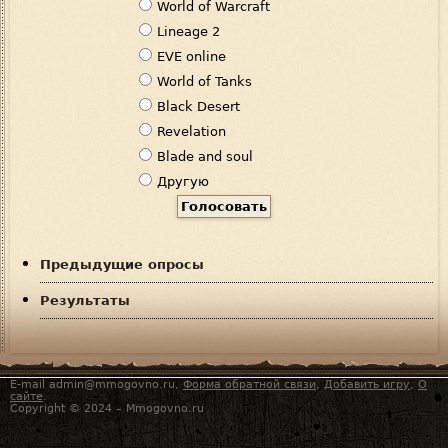
В
World of Warcraft
а
Lineage 2
р
EVE online
и
World of Tanks
а
Black Desert
н
Revelation
т
Blade and soul
ы
Другую
Предыдущие опросы
Результаты
E-mail admin@mmogovno.ru,
Форма обратной связи
,
Добавить игру
,
О
сайте
.
Copyright © 2024 – Mmogovno.ru