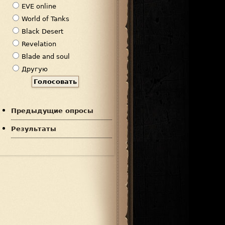
р
EVE online
и
World of Tanks
а
Black Desert
н
Revelation
т
Blade and soul
ы
Другую
Предыдущие опросы
Результаты