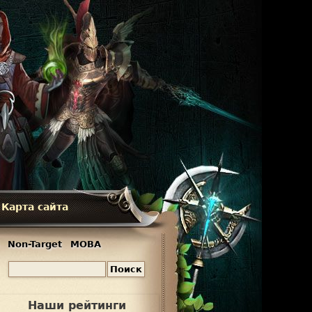
Карта сайта
Non-Target
MOBA
П
Ф
о
и
о
Наши рейтинги