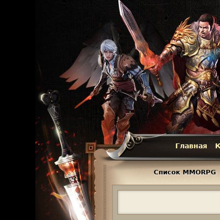
Главная
К
Г
л
Список MMORPG
а
в
н