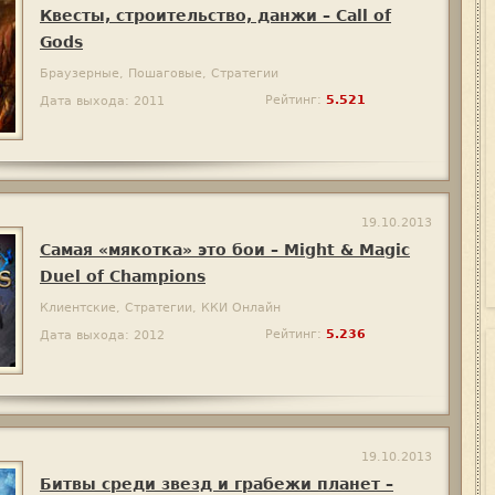
Квесты, строительство, данжи – Call of
Gods
Браузерные, Пошаговые, Стратегии
Рейтинг:
5.521
Дата выхода: 2011
19.10.2013
Самая «мякотка» это бои – Might & Magic
Duel of Champions
Клиентские, Стратегии, ККИ Онлайн
Рейтинг:
5.236
Дата выхода: 2012
19.10.2013
Битвы среди звезд и грабежи планет –