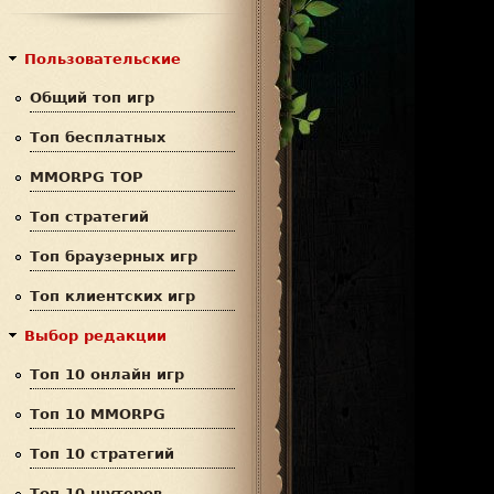
с
р
к
м
Пользовательские
а
Общий топ игр
п
Топ бесплатных
о
MMORPG TOP
и
Топ стратегий
с
Топ браузерных игр
к
Топ клиентских игр
а
Выбор редакции
Топ 10 онлайн игр
Топ 10 MMORPG
Топ 10 стратегий
Топ 10 шутеров