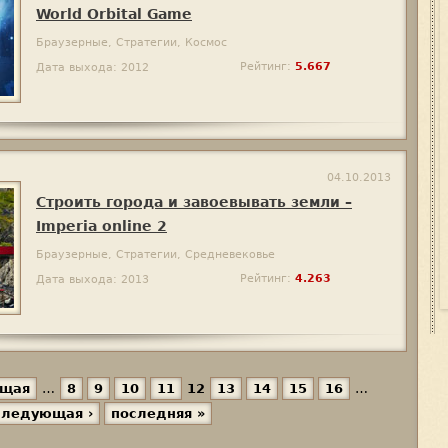
World Orbital Game
Браузерные, Стратегии, Космос
Рейтинг:
5.667
Дата выхода: 2012
04.10.2013
Строить города и завоевывать земли –
Imperia online 2
Браузерные, Стратегии, Средневековье
Рейтинг:
4.263
Дата выхода: 2013
ущая
…
8
9
10
11
12
13
14
15
16
…
следующая ›
последняя »