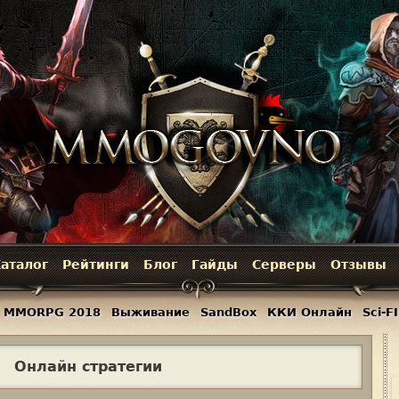
Jump to navigation
аталог
Рейтинги
Блог
Гайды
Серверы
Отзывы
MMORPG 2018
Выживание
SandBox
ККИ Онлайн
Sci-FI
Онлайн стратегии