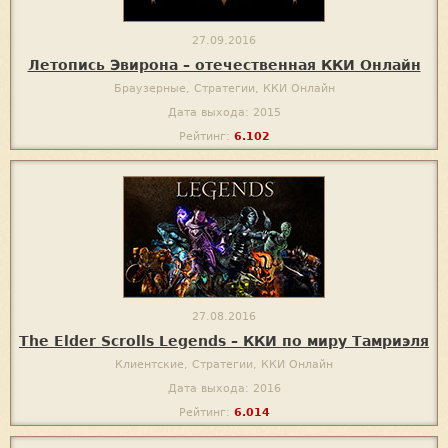
27.09.2016
Летопись Эвирона – отечественная ККИ Онлайн
Браузерные, Стратегии, ККИ Онлайн
Дата выхода: 2015
Рейтинг:
6.102
27.08.2016
The Elder Scrolls Legends – ККИ по миру Тамриэля
Клиентские, Стратегии, ККИ Онлайн
Дата выхода: 2016
Рейтинг:
6.014