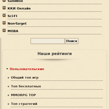
SandBox
с
ККИ Онлайн
ь
Sci-FI
Non-Target
MOBA
П
Ф
о
и
о
Наши рейтинги
с
р
к
м
Пользовательские
а
Общий топ игр
п
Топ бесплатных
о
MMORPG TOP
и
Топ стратегий
с