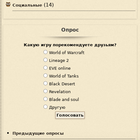
(14)
Социальные
Опрос
Какую игру порекомендуете друзьям?
В
World of Warcraft
а
Lineage 2
р
EVE online
и
World of Tanks
а
Black Desert
н
Revelation
т
Blade and soul
ы
Другую
Предыдущие опросы