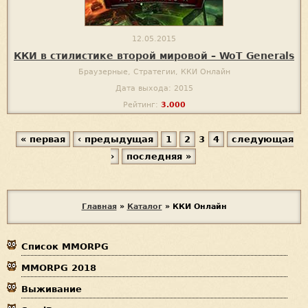
12.05.2015
ККИ в стилистике второй мировой – WoT Generals
Браузерные, Стратегии, ККИ Онлайн
Дата выхода: 2015
Рейтинг:
3.000
« первая
‹ предыдущая
1
2
3
4
следующая
С
›
последняя »
т
р
В
а
Главная
»
Каталог
»
ККИ Онлайн
ы
н
Список MMORPG
з
и
MMORPG 2018
д
ц
Выживание
е
ы