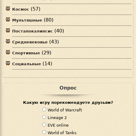
(57)
Космос
(80)
Мультяшные
(40)
Постапокалипсис
(43)
Средневековье
(29)
Спортивные
(14)
Социальные
Опрос
Какую игру порекомендуете друзьям?
В
World of Warcraft
а
Lineage 2
р
EVE online
и
World of Tanks