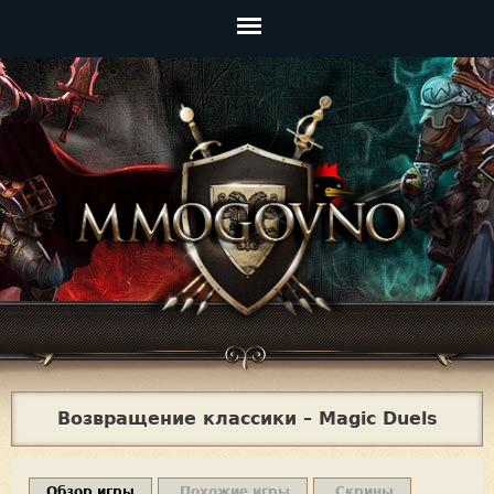
Jump to navigation
Главное
меню
Возвращение классики – Magic Duels
Обзор игры
Похожие игры
Скрины