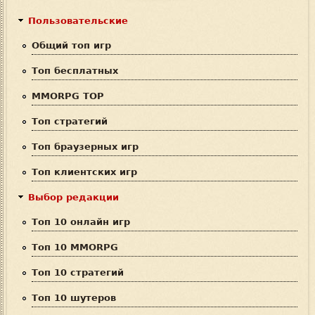
к
м
Пользовательские
а
Общий топ игр
п
Топ бесплатных
о
MMORPG TOP
и
Топ стратегий
с
Топ браузерных игр
к
Топ клиентских игр
а
Выбор редакции
Топ 10 онлайн игр
Топ 10 MMORPG
Топ 10 стратегий
Топ 10 шутеров