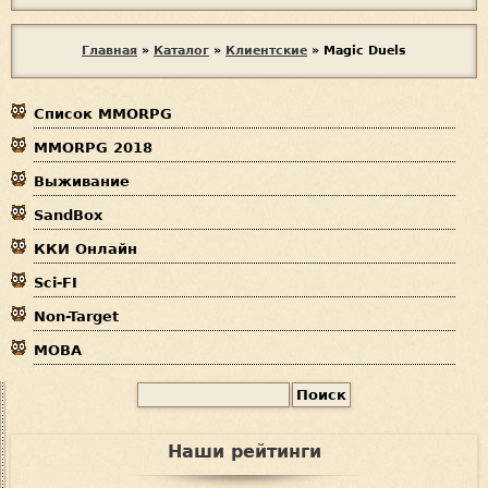
с
п
В
Главная
»
Каталог
»
Клиентские
»
Magic Duels
а
ы
м
е
Список MMORPG
з
р
MMORPG 2018
д
Выживание
е
SandBox
с
ККИ Онлайн
ь
Sci-FI
Non-Target
MOBA
П
Ф
о
и
о
Наши рейтинги
с
р