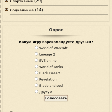
(29)
Спортивные
(14)
Социальные
Опрос
Какую игру порекомендуете друзьям?
В
World of Warcraft
а
Lineage 2
р
EVE online
и
World of Tanks
а
Black Desert
н
Revelation
т
Blade and soul
ы
Другую