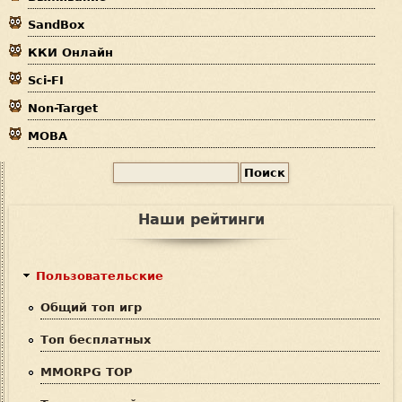
е
ы
SandBox
с
ККИ Онлайн
ь
Sci-FI
Non-Target
MOBA
П
Ф
о
и
о
Наши рейтинги
с
р
к
м
Пользовательские
а
Общий топ игр
п
Топ бесплатных
о
MMORPG TOP
и