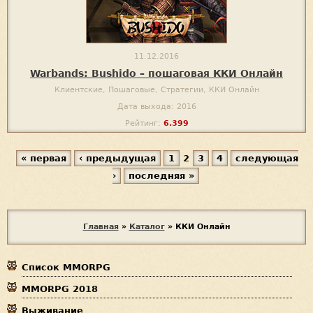
11.12.2016
Warbands: Bushido – пошаговая ККИ Онлайн
Клиентские, Пошаговые, Стратегии, ККИ Онлайн
Дата выхода: 2016
Рейтинг:
6.399
« первая
‹ предыдущая
1
2
3
4
следующая
С
›
последняя »
т
р
В
а
Главная
»
Каталог
»
ККИ Онлайн
ы
н
Список MMORPG
з
и
MMORPG 2018
д
ц
Выживание