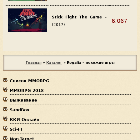
Stick Fight The Game
–
6.067
(2017)
В
Главная
»
Каталог
»
Rogalia – похожие игры
ы
Список MMORPG
з
MMORPG 2018
д
Выживание
е
SandBox
с
ККИ Онлайн
ь
Sci-FI
Non-Target