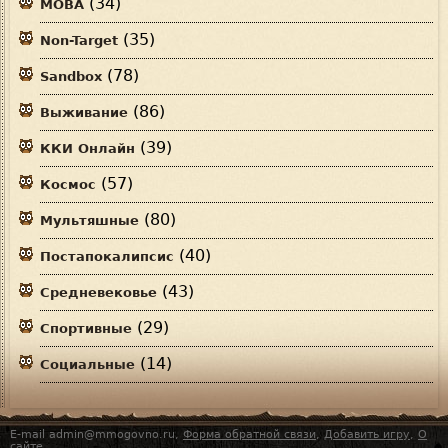
(34)
MOBA
(35)
Non-Target
(78)
Sandbox
(86)
Выживание
(39)
ККИ Онлайн
(57)
Космос
(80)
Мультяшные
(40)
Постапокалипсис
(43)
Средневековье
(29)
Спортивные
(14)
Социальные
E-mail admin@mmogovno.ru,
Форма обратной связи
,
Добавить игру
,
О
сайте
.