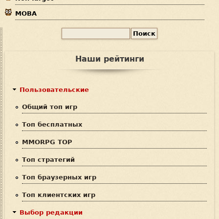
MOBA
П
Ф
о
и
о
Наши рейтинги
с
р
к
м
Пользовательские
а
Общий топ игр
п
Топ бесплатных
о
MMORPG TOP
и
Топ стратегий
с
Топ браузерных игр
к
Топ клиентских игр
а
Выбор редакции