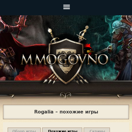
Jump to navigation
Главное
меню
Rogalia – похожие игры
Обзор игры
Похожие игры
Скрины