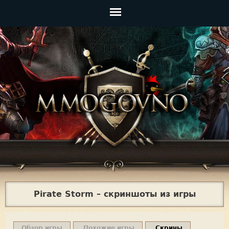
Jump to navigation
Главное
меню
Pirate Storm – скриншоты из игры
Обзор игры
Похожие игры
Скрины