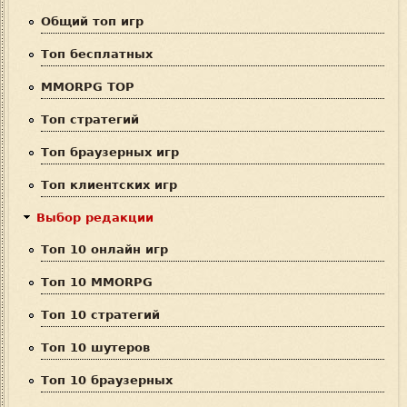
а
Общий топ игр
п
Топ бесплатных
о
MMORPG TOP
и
Топ стратегий
с
Топ браузерных игр
к
Топ клиентских игр
а
Выбор редакции
Топ 10 онлайн игр
Топ 10 MMORPG
Топ 10 стратегий
Топ 10 шутеров
Топ 10 браузерных