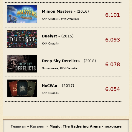
Minion Masters
– (2016)
6.101
ККИ Онлайн, Мультяшные
Duelyst
– (2015)
6.093
ККИ Онлайн
Deep Sky Derelicts
– (2018)
6.078
Пошаговые, ККИ Онлайн
HoCWar
– (2017)
6.054
ККИ Онлайн
В
Главная
»
Каталог
»
Magic: The Gathering Arena – похожие