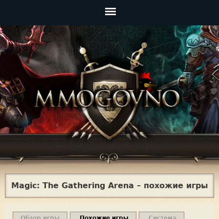
Jump to navigation
Главное
меню
Magic: The Gathering Arena – похожие игры
Обзор игры
Похожие игры
Система