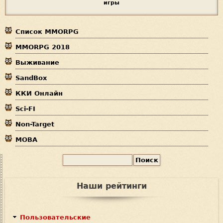
игры
ы
з
Список MMORPG
д
MMORPG 2018
е
Выживание
с
SandBox
ь
ККИ Онлайн
Sci-FI
Non-Target
MOBA
П
Ф
о
и
о
Наши рейтинги
с
р
к
м
Пользовательские