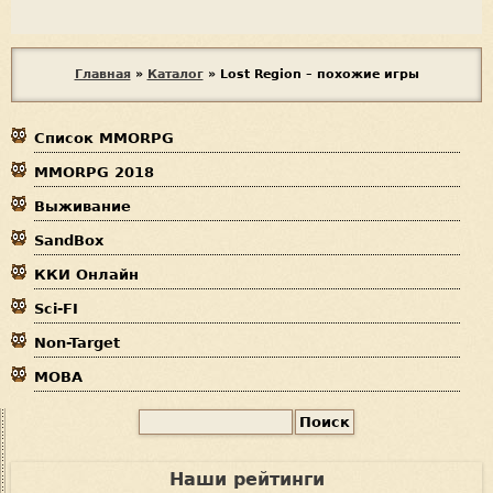
В
Главная
»
Каталог
»
Lost Region – похожие игры
ы
Список MMORPG
з
MMORPG 2018
д
Выживание
е
SandBox
с
ККИ Онлайн
ь
Sci-FI
Non-Target
MOBA
П
Ф
о
и
о
Наши рейтинги