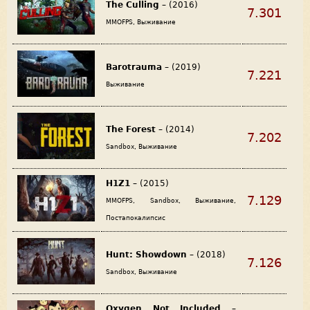
The Culling
– (2016)
7.301
MMOFPS, Выживание
Barotrauma
– (2019)
7.221
Выживание
The Forest
– (2014)
7.202
Sandbox, Выживание
H1Z1
– (2015)
7.129
MMOFPS, Sandbox, Выживание,
Постапокалипсис
Hunt: Showdown
– (2018)
7.126
Sandbox, Выживание
Oxygen Not Included
–