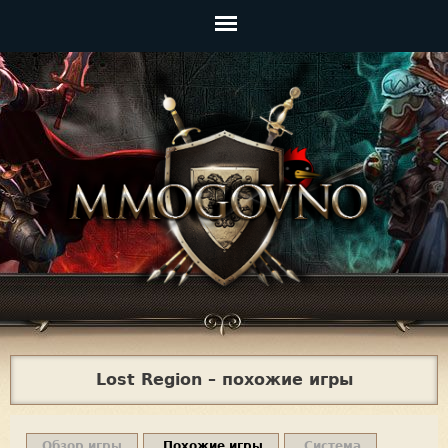
Jump to navigation
Главное
меню
Lost Region – похожие игры
Обзор игры
Похожие игры
Система