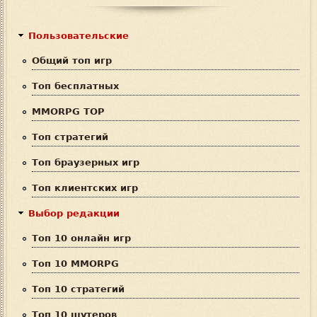
с
р
к
м
Пользовательские
а
Общий топ игр
п
Топ бесплатных
о
MMORPG TOP
и
Топ стратегий
с
Топ браузерных игр
к
Топ клиентских игр
а
Выбор редакции
Топ 10 онлайн игр
Топ 10 MMORPG
Топ 10 стратегий
Топ 10 шутеров