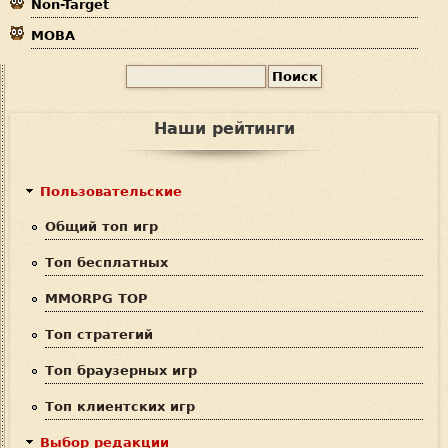
Non-Target
MOBA
П
Ф
о
и
о
Наши рейтинги
с
р
к
м
Пользовательские
а
Общий топ игр
п
Топ бесплатных
о
MMORPG TOP
и
Топ стратегий
с
Топ браузерных игр
к
Топ клиентских игр
а
Выбор редакции