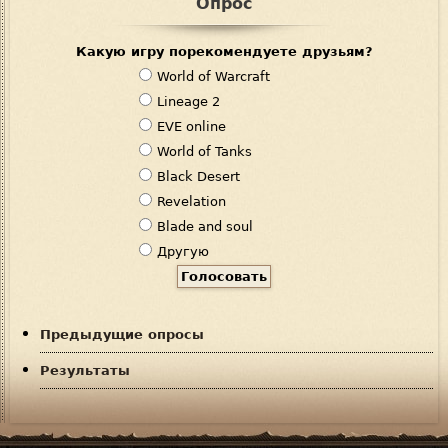
Опрос
Какую игру порекомендуете друзьям?
В
World of Warcraft
а
Lineage 2
р
EVE online
и
World of Tanks
а
Black Desert
н
Revelation
т
Blade and soul
ы
Другую
Предыдущие опросы
Результаты