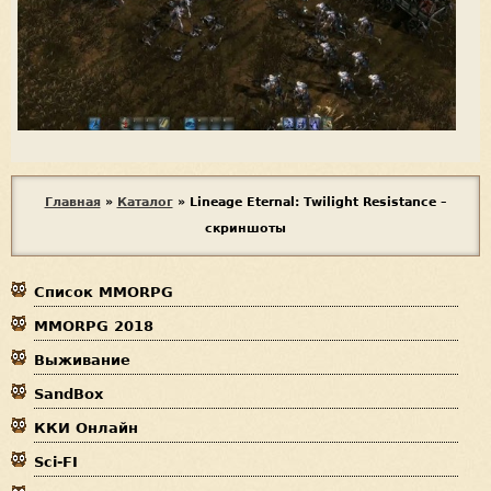
В
Главная
»
Каталог
»
Lineage Eternal: Twilight Resistance –
скриншоты
ы
з
Список MMORPG
д
MMORPG 2018
е
Выживание
с
SandBox
ь
ККИ Онлайн
Sci-FI