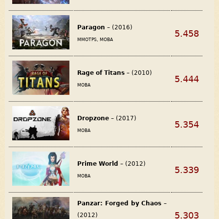
Paragon
– (2016)
5.458
MMOTPS, MOBA
Rage of Titans
– (2010)
5.444
MOBA
Dropzone
– (2017)
5.354
MOBA
Prime World
– (2012)
5.339
MOBA
Panzar: Forged by Chaos
–
5.303
(2012)