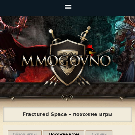
Jump to navigation
Главное
меню
Fractured Space – похожие игры
Обзор игры
Похожие игры
Скрины