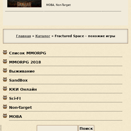
MOBA, Non-Target
В
Главная
»
Каталог
»
Fractured Space – похожие игры
ы
Список MMORPG
з
MMORPG 2018
д
Выживание
е
SandBox
с
ККИ Онлайн
ь
Sci-FI
Non-Target
MOBA
П