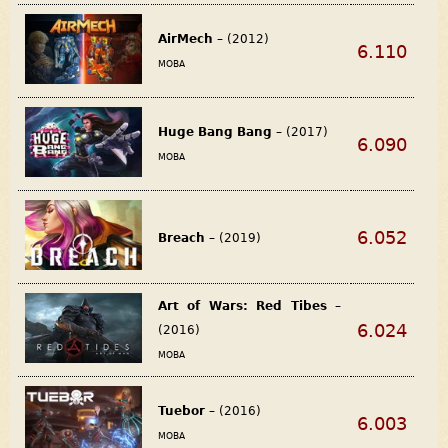
AirMech
– (2012)
6.110
MOBA
Huge Bang Bang
– (2017)
6.090
MOBA
6.052
Breach
– (2019)
Art of Wars: Red Tibes
–
6.024
(2016)
MOBA
Tuebor
– (2016)
6.003
MOBA