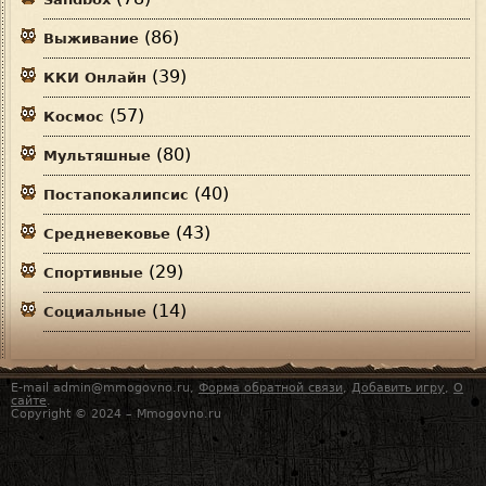
(86)
Выживание
(39)
ККИ Онлайн
(57)
Космос
(80)
Мультяшные
(40)
Постапокалипсис
(43)
Средневековье
(29)
Спортивные
(14)
Социальные
E-mail admin@mmogovno.ru,
Форма обратной связи
,
Добавить игру
,
О
сайте
.
Copyright © 2024 – Mmogovno.ru