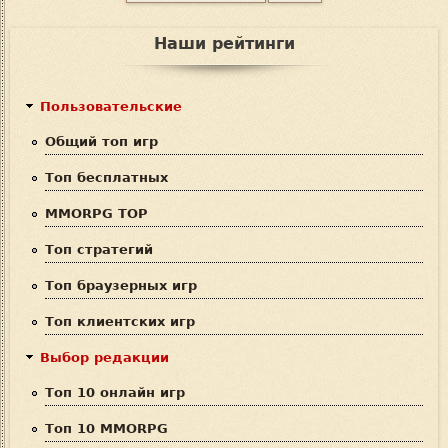
Ф
о
и
о
Наши рейтинги
с
р
к
м
Пользовательские
а
Общий топ игр
п
Топ бесплатных
о
MMORPG TOP
и
Топ стратегий
с
Топ браузерных игр
к
Топ клиентских игр
а
Выбор редакции
Топ 10 онлайн игр
Топ 10 MMORPG