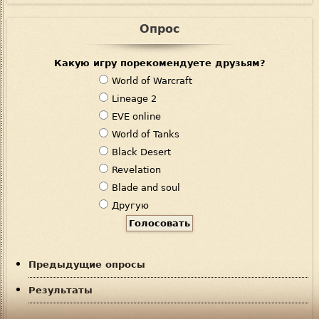
Опрос
Какую игру порекомендуете друзьям?
В
World of Warcraft
а
Lineage 2
р
EVE online
и
World of Tanks
а
Black Desert
н
Revelation
т
Blade and soul
ы
Другую
Предыдущие опросы
Результаты