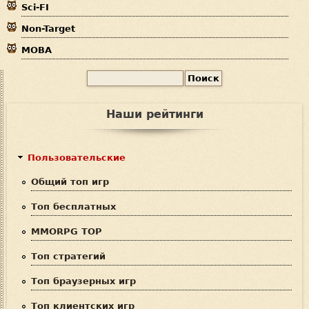
Sci-FI
Non-Target
MOBA
П
Ф
о
и
о
Наши рейтинги
с
р
к
м
Пользовательские
а
Общий топ игр
п
Топ бесплатных
о
MMORPG TOP
и
Топ стратегий
с
Топ браузерных игр
к
Топ клиентских игр