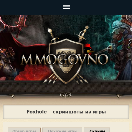
Jump to navigation
Главное
меню
Foxhole – скриншоты из игры
Обзор игры
Похожие игры
Скрины