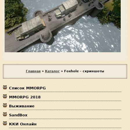
В
Главная
»
Каталог
»
Foxhole – скриншоты
ы
Список MMORPG
з
MMORPG 2018
д
Выживание
е
SandBox
с
ККИ Онлайн
ь