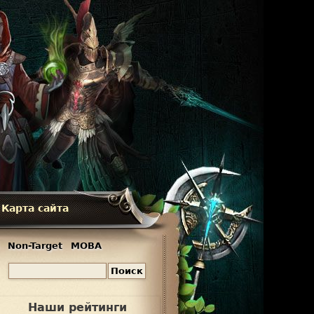
Карта сайта
Non-Target
MOBA
П
Ф
о
и
о
Наши рейтинги