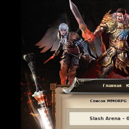
Главная
К
Г
л
Список MMORPG
а
Slash Arena –
в
н