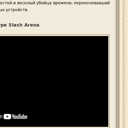
простой и веселый убийца времени, перекочевавший
ых устройств.
гре Slash Arena