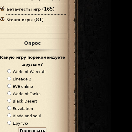
(165)
Бета-тесты игр
(81)
Steam игры
Опрос
Какую игру порекомендуете
друзьям?
В
World of Warcraft
а
Lineage 2
р
EVE online
и
World of Tanks
а
Black Desert
н
Revelation
т
Blade and soul
ы
Другую