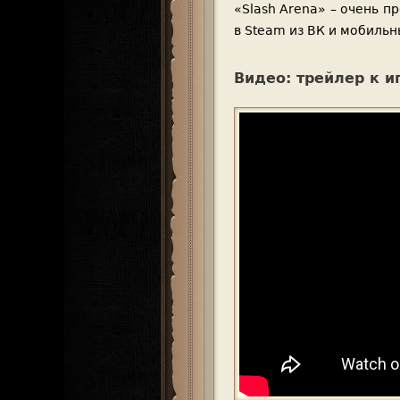
«Slash Arena» – очень 
в Steam из ВК и мобильн
Видео: трейлер к и