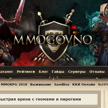
Jump to navigation
аталог
Рейтинги
Блог
Гайды
Серверы
Отзывы
MMORPG 2018
Выживание
SandBox
ККИ Онлайн
Sci-FI
 быстрая арена с гномами и пирогами