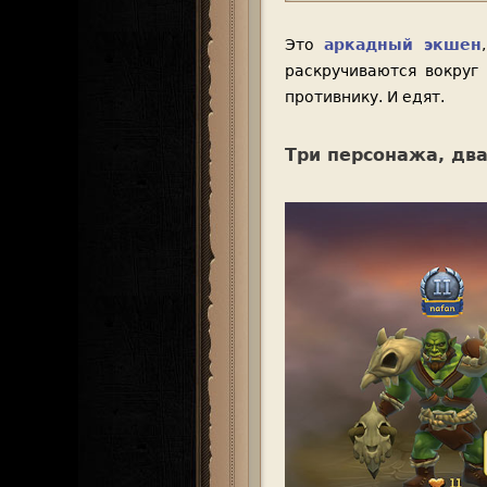
Это
аркадный экшен
раскручиваются вокруг
противнику. И едят.
Три персонажа, дв