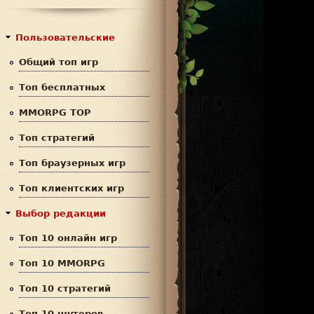
с
р
к
м
Пользовательские
а
Общий топ игр
п
Топ бесплатных
о
MMORPG TOP
и
Топ стратегий
с
Топ браузерных игр
к
Топ клиентских игр
а
Выбор редакции
Топ 10 онлайн игр
Топ 10 MMORPG
Топ 10 стратегий
Топ 10 шутеров