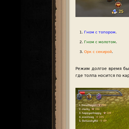
Гном с топором
.
Гном с молотом
.
Орк с секирой
.
Режим долгое время был
где толпа носится по ка