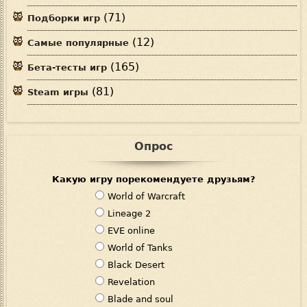
(71)
Подборки игр
(12)
Самые популярные
(165)
Бета-тесты игр
(81)
Steam игры
Опрос
Какую игру порекомендуете друзьям?
В
World of Warcraft
а
Lineage 2
р
EVE online
и
World of Tanks
а
Black Desert
н
Revelation
т
Blade and soul