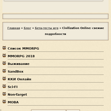
Я
с
п
В
Главная
»
Блог
»
Бета-тесты игр
»
Civilization Online: свежие
а
подробности
ы
м
е
з
р
Список MMORPG
д
MMORPG 2018
е
Выживание
с
SandBox
ь
ККИ Онлайн
Sci-FI
Non-Target
MOBA