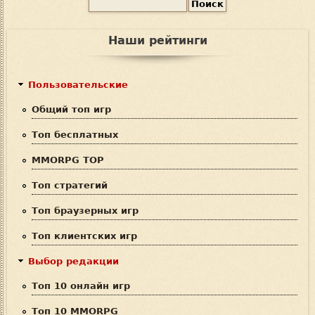
П
Ф
о
и
о
Наши рейтинги
с
р
к
м
Пользовательские
а
Общий топ игр
п
Топ бесплатных
о
MMORPG TOP
и
Топ стратегий
с
Топ браузерных игр
к
Топ клиентских игр
а
Выбор редакции
Топ 10 онлайн игр
Топ 10 MMORPG