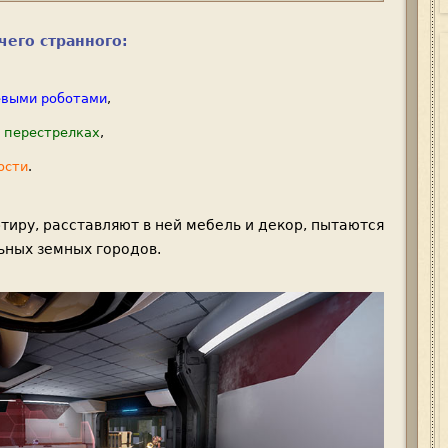
чего странного:
евыми роботами
,
 перестрелках
,
ости
.
тиру, расставляют в ней мебель и декор, пытаются
ьных земных городов.