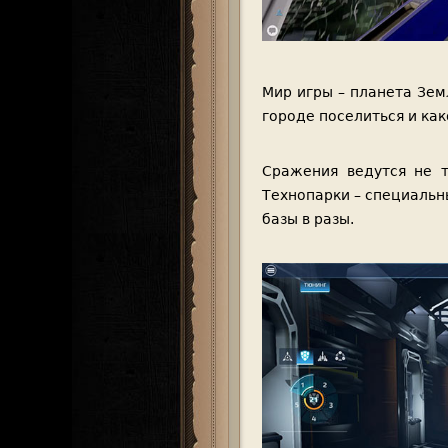
Мир игры – планета Зем
городе поселиться и как
Сражения ведутся не т
Технопарки – специаль
базы в разы.