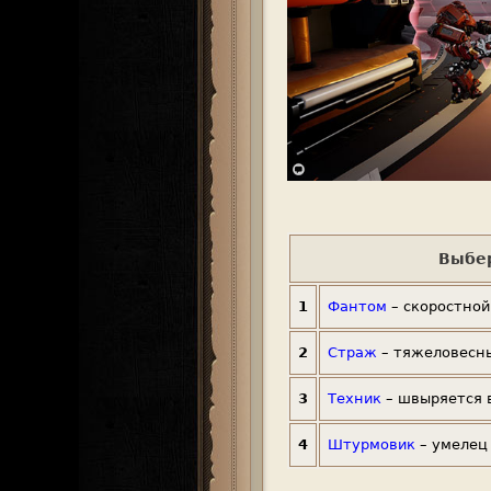
Выбер
1
Фантом
– скоростной
2
Страж
– тяжеловесны
3
Техник
– швыряется 
4
Штурмовик
– умелец