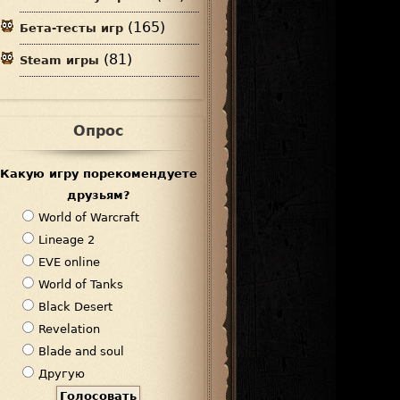
(165)
Бета-тесты игр
(81)
Steam игры
Опрос
Какую игру порекомендуете
друзьям?
В
World of Warcraft
а
Lineage 2
р
EVE online
и
World of Tanks
а
Black Desert
н
Revelation
т
Blade and soul
ы
Другую