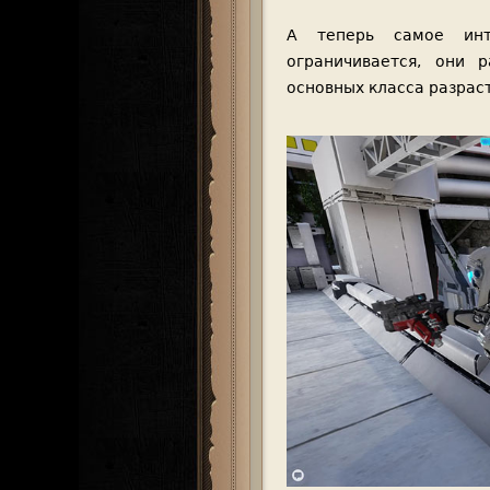
А теперь самое инт
ограничивается, они 
основных класса разрас