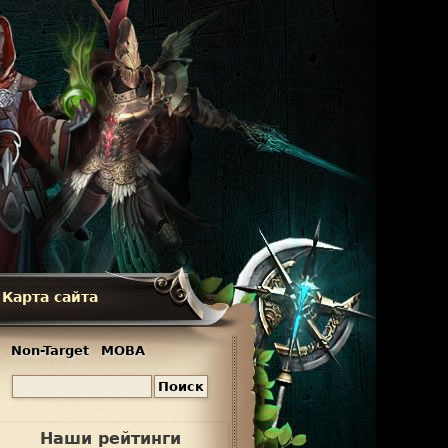
Карта сайта
Non-Target
MOBA
П
Ф
о
и
о
Наши рейтинги