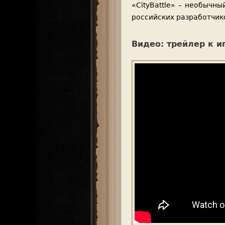
«CityBattle» – необычн
российских разработчико
Видео: трейлер к иг