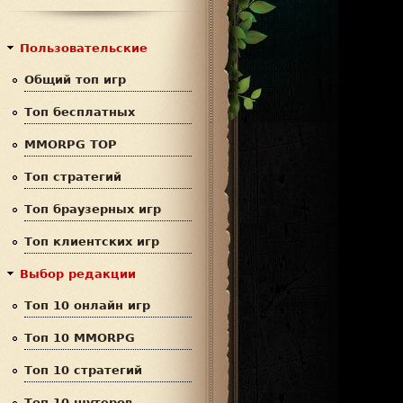
с
р
к
м
Пользовательские
а
Общий топ игр
п
Топ бесплатных
о
MMORPG TOP
и
Топ стратегий
с
Топ браузерных игр
к
Топ клиентских игр
а
Выбор редакции
Топ 10 онлайн игр
Топ 10 MMORPG
Топ 10 стратегий
Топ 10 шутеров