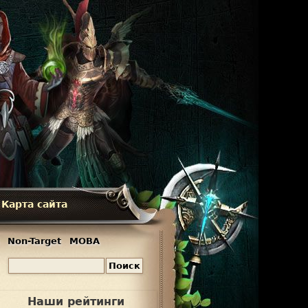
Карта сайта
Non-Target
MOBA
П
Ф
о
и
о
Наши рейтинги