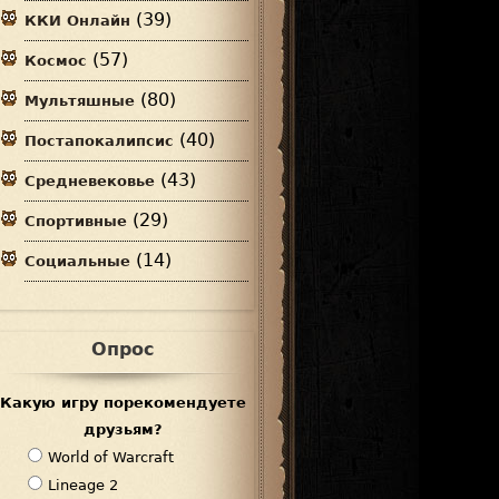
(39)
ККИ Онлайн
(57)
Космос
(80)
Мультяшные
(40)
Постапокалипсис
(43)
Средневековье
(29)
Спортивные
(14)
Социальные
Опрос
Какую игру порекомендуете
друзьям?
В
World of Warcraft
а
Lineage 2