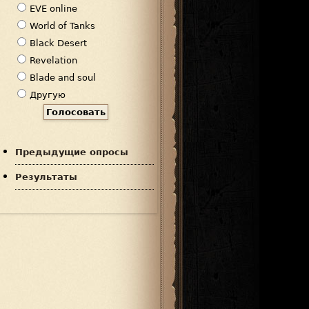
р
EVE online
и
World of Tanks
а
Black Desert
н
Revelation
т
Blade and soul
ы
Другую
Предыдущие опросы
Результаты