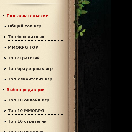
с
р
к
м
Пользовательские
а
Общий топ игр
п
Топ бесплатных
о
MMORPG TOP
и
Топ стратегий
с
Топ браузерных игр
к
Топ клиентских игр
а
Выбор редакции
Топ 10 онлайн игр
Топ 10 MMORPG
Топ 10 стратегий
Топ 10 шутеров