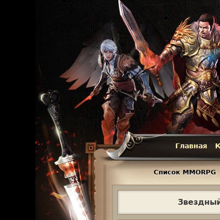
Главная
К
Г
л
Список MMORPG
а
Звездный
в
н