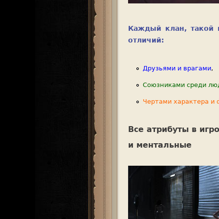
Каждый клан, такой 
отличий:
Друзьями и врагами
,
Союзниками среди люд
Чертами характера и
Все атрибуты в игр
и ментальные