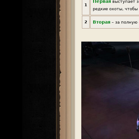
Первая
выступает з
1
редкие охоты, чтоб
2
Вторая
– за полную 