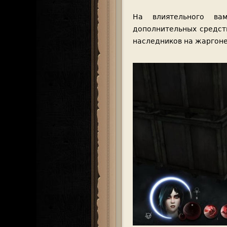
На влиятельного в
дополнительных средств
наследников на жаргоне