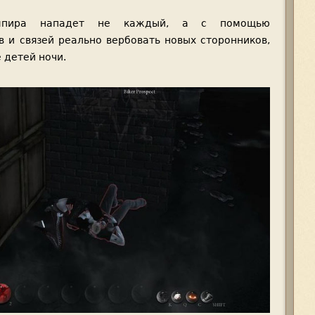
ампира нападет не каждый, а с помощью
 и связей реально вербовать новых сторонников,
 детей ночи.