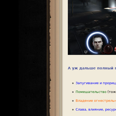
А уж дальше полный п
Запугивание и прори
Помешательство
(тож
Владение огнестрель
Слава, влияние, ресур