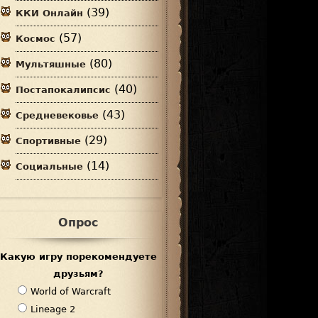
(39)
ККИ Онлайн
(57)
Космос
(80)
Мультяшные
(40)
Постапокалипсис
(43)
Средневековье
(29)
Спортивные
(14)
Социальные
Опрос
Какую игру порекомендуете
друзьям?
В
World of Warcraft
а
Lineage 2