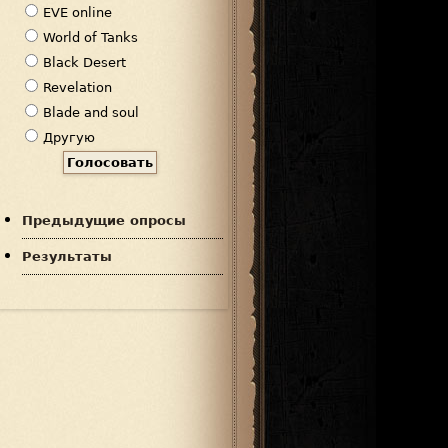
р
EVE online
и
World of Tanks
а
Black Desert
н
Revelation
т
Blade and soul
ы
Другую
Предыдущие опросы
Результаты