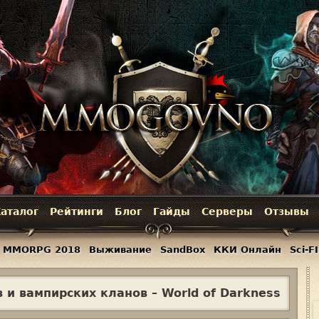
Jump to navigation
аталог
Рейтинги
Блог
Гайды
Серверы
Отзывы
MMORPG 2018
Выживание
SandBox
ККИ Онлайн
Sci-FI
 и вампирских кланов – World of Darkness