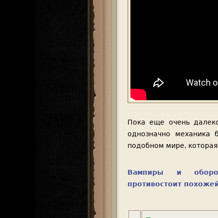
Пока еще очень далеко
однозначно механика 
подобном мире, которая
Вампиры и оборот
противостоит похожей