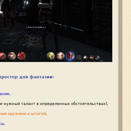
ростор для фантазии:
цание
,
е нужный талант в определенных обстоятельствах),
ным оружием и шпагой
,
сы
.