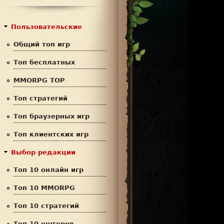
с
р
к
м
Пользовательские
а
Общий топ игр
п
Топ бесплатных
о
MMORPG TOP
и
Топ стратегий
с
Топ браузерных игр
к
Топ клиентских игр
а
Выбор редакции
Топ 10 онлайн игр
Топ 10 MMORPG
Топ 10 стратегий
Топ 10 шутеров