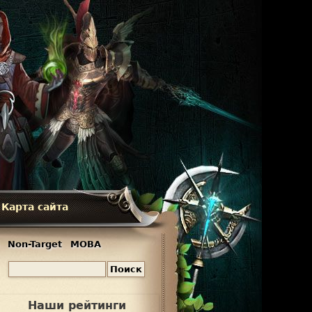
Карта сайта
Non-Target
MOBA
П
Ф
о
и
о
Наши рейтинги