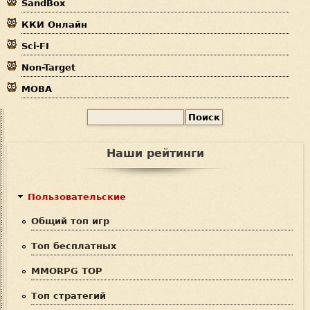
SandBox
с
ККИ Онлайн
ь
Sci-FI
Non-Target
MOBA
П
Ф
о
и
о
Наши рейтинги
с
р
к
м
Пользовательские
а
Общий топ игр
п
Топ бесплатных
о
MMORPG TOP
и
Топ стратегий
с