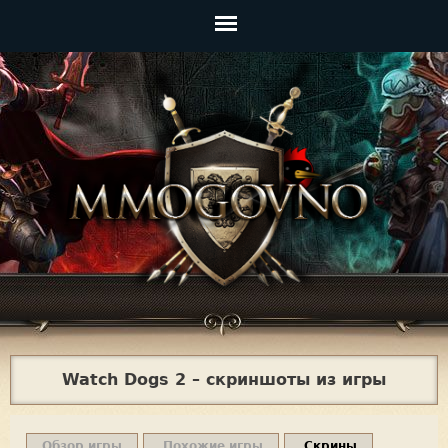
Jump to navigation
Главное
меню
Watch Dogs 2 – скриншоты из игры
Обзор игры
Похожие игры
Скрины