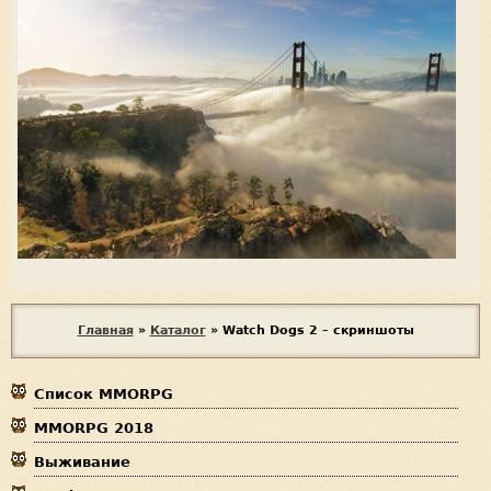
В
Главная
»
Каталог
»
Watch Dogs 2 – скриншоты
ы
Список MMORPG
з
MMORPG 2018
д
Выживание
е