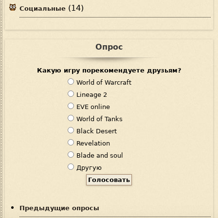
(14)
Социальные
Опрос
Какую игру порекомендуете друзьям?
В
World of Warcraft
а
Lineage 2
р
EVE online
и
World of Tanks
а
Black Desert
н
Revelation
т
Blade and soul
ы
Другую
Предыдущие опросы