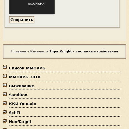
В
Главная
»
Каталог
»
Tiger Knight – системные требования
ы
Список MMORPG
з
MMORPG 2018
д
Выживание
е
SandBox
с
ККИ Онлайн
ь
Sci-FI
Non-Target