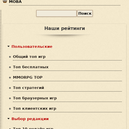
MOBA
П
Ф
о
и
о
Наши рейтинги
с
р
к
м
Пользовательские
а
Общий топ игр
п
Топ бесплатных
о
MMORPG TOP
и
Топ стратегий
с
Топ браузерных игр
к
Топ клиентских игр
а
Выбор редакции
Топ 10 онлайн игр