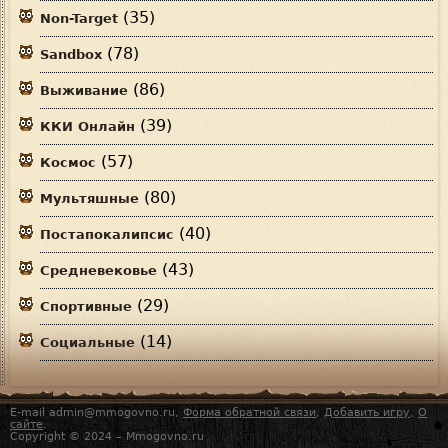
(35)
Non-Target
(78)
Sandbox
(86)
Выживание
(39)
ККИ Онлайн
(57)
Космос
(80)
Мультяшные
(40)
Постапокалипсис
(43)
Средневековье
(29)
Спортивные
(14)
Социальные
E-mail admin@mmogovno.ru,
Форма обратной связи
,
Добавить игру
,
О
сайте
.
Copyright © 2024 – Mmogovno.ru