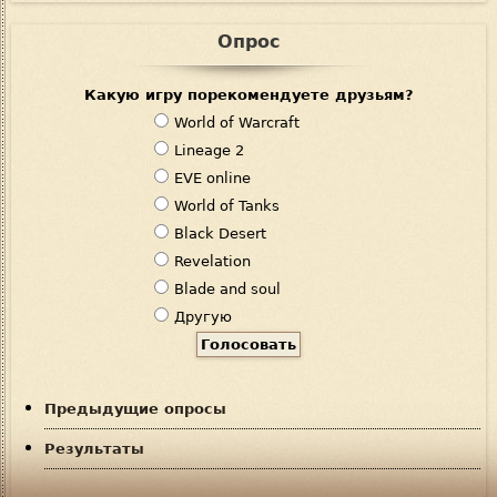
Опрос
Какую игру порекомендуете друзьям?
В
World of Warcraft
а
Lineage 2
р
EVE online
и
World of Tanks
а
Black Desert
н
Revelation
т
Blade and soul
ы
Другую
Предыдущие опросы
Результаты