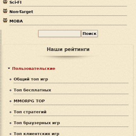
Sci-FI
Non-Target
MOBA
П
Ф
о
и
о
Наши рейтинги
с
р
к
м
Пользовательские
а
Общий топ игр
п
Топ бесплатных
о
MMORPG TOP
и
Топ стратегий
с
Топ браузерных игр
к
Топ клиентских игр