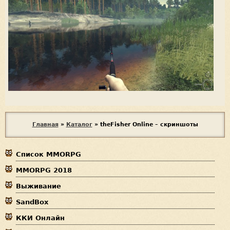
В
Главная
»
Каталог
»
theFisher Online – скриншоты
ы
Список MMORPG
з
MMORPG 2018
д
Выживание
е
SandBox
с
ККИ Онлайн
ь