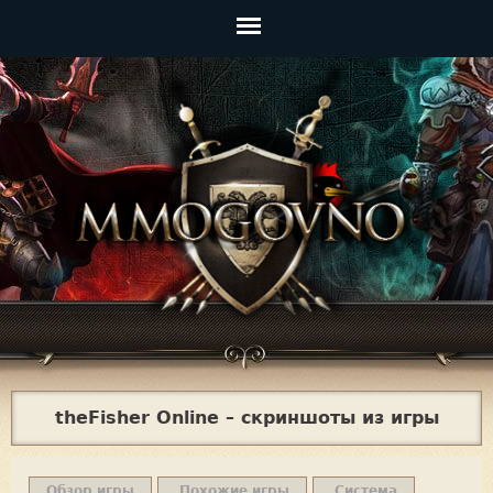
Jump to navigation
Главное
меню
theFisher Online – скриншоты из игры
Обзор игры
Похожие игры
Система