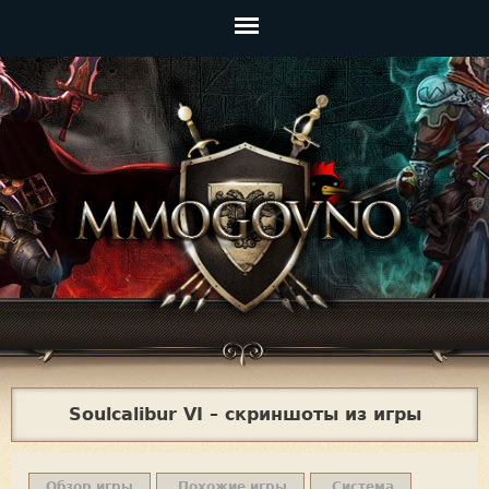
Jump to navigation
Главное
меню
Soulcalibur VI – скриншоты из игры
Обзор игры
Похожие игры
Система