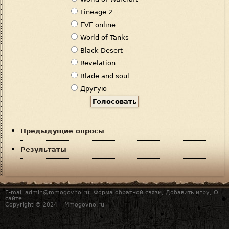
а
Lineage 2
р
EVE online
и
World of Tanks
а
Black Desert
н
Revelation
т
Blade and soul
ы
Другую
Предыдущие опросы
Результаты
E-mail admin@mmogovno.ru,
Форма обратной связи
,
Добавить игру
,
О
сайте
.
Copyright © 2024 – Mmogovno.ru