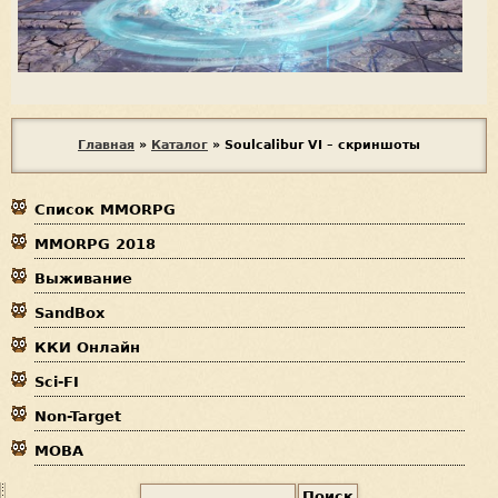
В
Главная
»
Каталог
»
Soulcalibur VI – скриншоты
ы
Список MMORPG
з
MMORPG 2018
д
Выживание
е
SandBox
с
ККИ Онлайн
ь
Sci-FI
Non-Target
MOBA
П