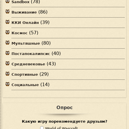
(78)
Sandbox
(86)
Выживание
(39)
ККИ Онлайн
(57)
Космос
(80)
Мультяшные
(40)
Постапокалипсис
(43)
Средневековье
(29)
Спортивные
(14)
Социальные
Опрос
Какую игру порекомендуете друзьям?
В
World of Warcraft