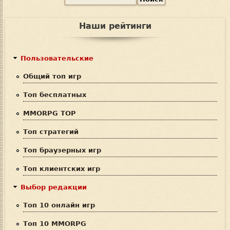
Ф
о
и
о
Наши рейтинги
с
р
к
м
Пользовательские
а
Общий топ игр
п
Топ бесплатных
о
MMORPG TOP
и
Топ стратегий
с
Топ браузерных игр
к
Топ клиентских игр
а
Выбор редакции
Топ 10 онлайн игр
Топ 10 MMORPG