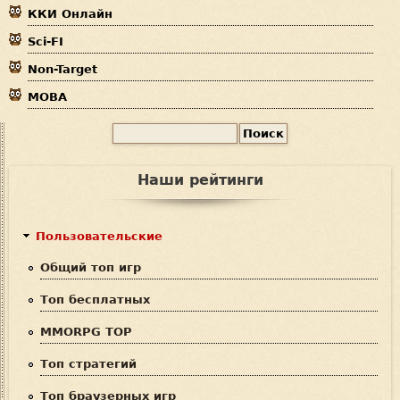
ККИ Онлайн
ь
Sci-FI
Non-Target
MOBA
П
Ф
о
и
о
Наши рейтинги
с
р
к
м
Пользовательские
а
Общий топ игр
п
Топ бесплатных
о
MMORPG TOP
и
Топ стратегий
с
Топ браузерных игр