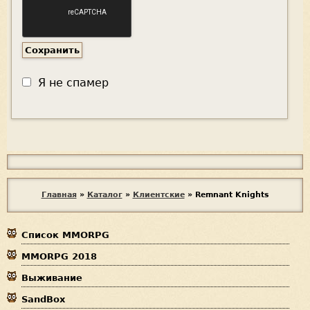
Я не спамер
Я
с
п
В
Главная
»
Каталог
»
Клиентские
»
Remnant Knights
а
ы
м
е
Список MMORPG
з
р
MMORPG 2018
д
Выживание
е
SandBox
с