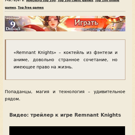
Участвует в:
MMORPG top 100
,
Top 100 client games
,
Top 100 online
games
,
Top free games
«Remnant Knights» – коктейль из фэнтези и
аниме, довольно странное сочетание, но
имеющее право на жизнь.
Попаданцы, магия и технология – удивительное
рядом.
Видео: трейлер к игре Remnant Knights