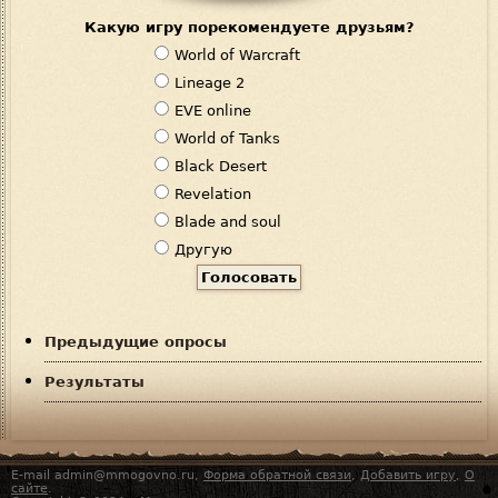
Какую игру порекомендуете друзьям?
В
World of Warcraft
а
Lineage 2
р
EVE online
и
World of Tanks
а
Black Desert
н
Revelation
т
Blade and soul
ы
Другую
Предыдущие опросы
Результаты
E-mail admin@mmogovno.ru,
Форма обратной связи
,
Добавить игру
,
О
сайте
.