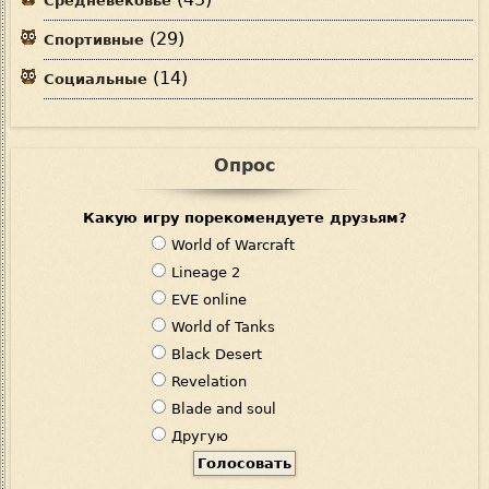
Средневековье
(29)
Спортивные
(14)
Социальные
Опрос
Какую игру порекомендуете друзьям?
В
World of Warcraft
а
Lineage 2
р
EVE online
и
World of Tanks
а
Black Desert
н
Revelation
т
Blade and soul
ы
Другую