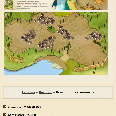
В
Главная
»
Каталог
»
Remanum – скриншоты
ы
Список MMORPG
з
MMORPG 2018