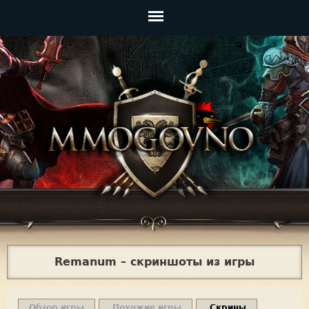
Jump to navigation
Главное
меню
Remanum – скриншоты из игры
Обзор игры
Похожие игры
Скрины