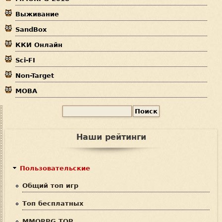
д
Выживание
е
SandBox
с
ККИ Онлайн
ь
Sci-FI
Non-Target
MOBA
П
Ф
о
и
о
Наши рейтинги
с
р
к
м
Пользовательские
а
Общий топ игр
п
Топ бесплатных
о
MMORPG TOP