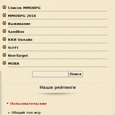
ы
м
е
Список MMORPG
з
р
MMORPG 2018
д
Выживание
е
SandBox
с
ККИ Онлайн
ь
Sci-FI
Non-Target
MOBA
П
Ф
о
и
о
Наши рейтинги
с
р
к
м
Пользовательские
а
Общий топ игр