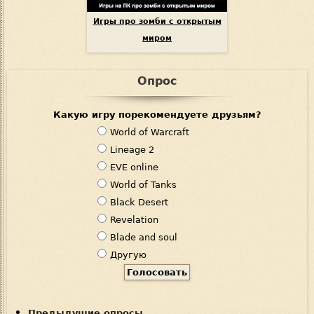
Игры про зомби с открытым
миром
Опрос
Какую игру порекомендуете друзьям?
В
World of Warcraft
а
Lineage 2
р
EVE online
и
World of Tanks
а
Black Desert
н
Revelation
т
Blade and soul
ы
Другую
Предыдущие опросы