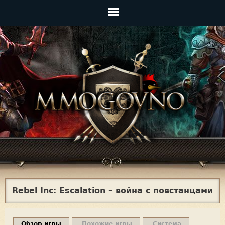
Jump to navigation
Главное
меню
Rebel Inc: Escalation – война с повстанцами
Обзор игры
Похожие игры
Система