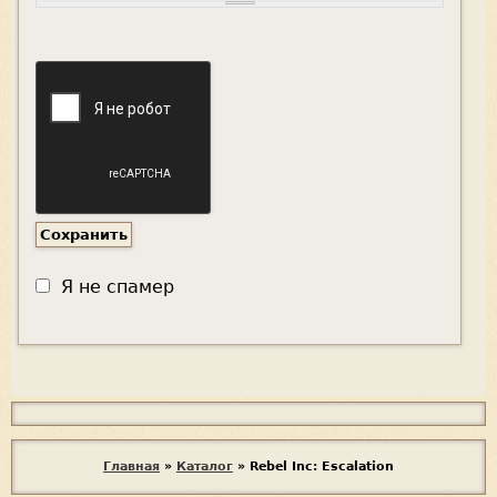
Я не спамер
Я
с
п
В
Главная
»
Каталог
»
Rebel Inc: Escalation
а