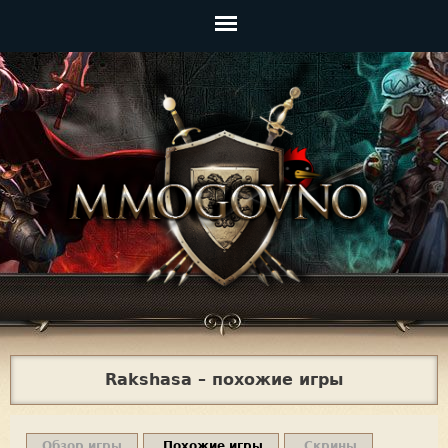
Jump to navigation
Главное
меню
Rakshasa – похожие игры
Обзор игры
Похожие игры
Скрины