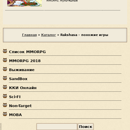
MMORPG, Мультяшные
В
Главная
»
Каталог
»
Rakshasa – похожие игры
ы
Список MMORPG
з
MMORPG 2018
д
Выживание
е
SandBox
с
ККИ Онлайн
ь
Sci-FI
Non-Target
MOBA
П