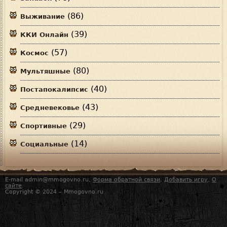
(86)
Выживание
(39)
ККИ Онлайн
(57)
Космос
(80)
Мультяшные
(40)
Постапокалипсис
(43)
Средневековье
(29)
Спортивные
(14)
Социальные
E-mail admin@mmogovno.ru,
Форма обратной связи
,
Добавить игру
,
О
сайте
.
Copyright © 2024 – Mmogovno.ru