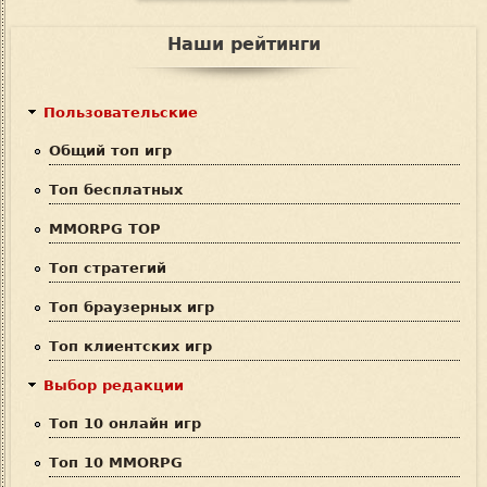
Ф
о
и
о
Наши рейтинги
с
р
к
м
Пользовательские
а
Общий топ игр
п
Топ бесплатных
о
MMORPG TOP
и
Топ стратегий
с
Топ браузерных игр
к
Топ клиентских игр
а
Выбор редакции
Топ 10 онлайн игр
Топ 10 MMORPG