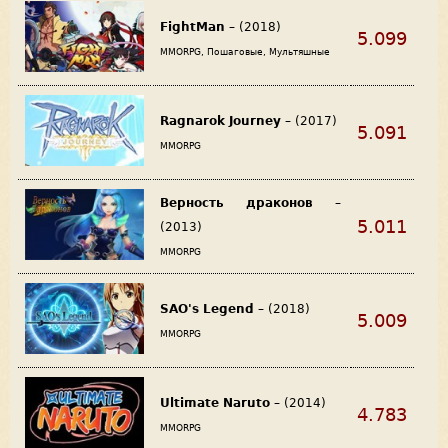
FightMan
– (2018)
5.099
MMORPG, Пошаговые, Мультяшные
Ragnarok Journey
– (2017)
5.091
MMORPG
Верность драконов
–
5.011
(2013)
MMORPG
SAO's Legend
– (2018)
5.009
MMORPG
Ultimate Naruto
– (2014)
4.783
MMORPG