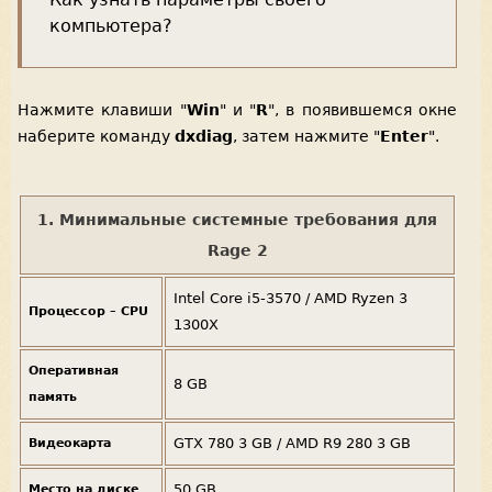
компьютера?
Нажмите клавиши "
Win
" и "
R
", в появившемся окне
наберите команду
dxdiag
, затем нажмите "
Enter
".
1. Минимальные системные требования для
Rage 2
Intel Core i5-3570 / AMD Ryzen 3
Процессор – CPU
1300X
Оперативная
8 GB
память
GTX 780 3 GB / AMD R9 280 3 GB
Видеокарта
50 GB
Место на диске