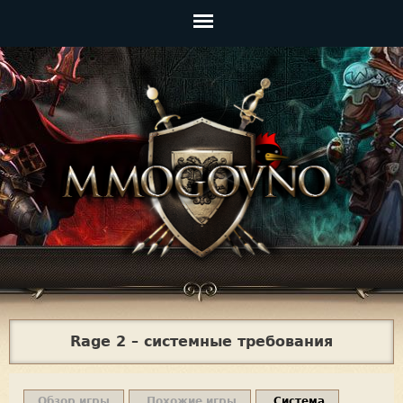
Jump to navigation
Главное
меню
Rage 2 – системные требования
Обзор игры
Похожие игры
Система