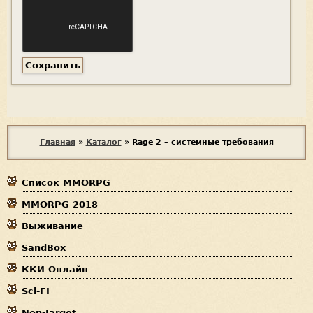
В
Главная
»
Каталог
»
Rage 2 – системные требования
ы
Список MMORPG
з
MMORPG 2018
д
Выживание
е
SandBox
с
ККИ Онлайн
ь
Sci-FI
Non-Target