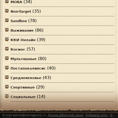
(34)
MOBA
(35)
Non-Target
(78)
Sandbox
(86)
Выживание
(39)
ККИ Онлайн
(57)
Космос
(80)
Мультяшные
(40)
Постапокалипсис
(43)
Средневековье
(29)
Спортивные
(14)
Социальные
E-mail admin@mmogovno.ru,
Форма обратной связи
,
Добавить игру
,
О