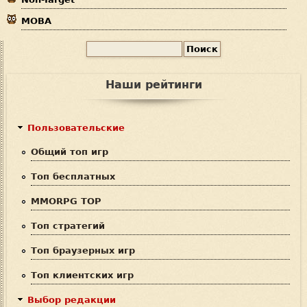
MOBA
П
Ф
о
и
о
Наши рейтинги
с
р
к
м
Пользовательские
а
Общий топ игр
п
Топ бесплатных
о
MMORPG TOP
и
Топ стратегий
с
Топ браузерных игр
к
Топ клиентских игр
а
Выбор редакции