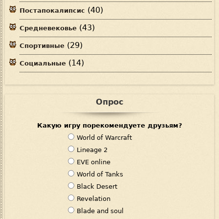
(40)
Постапокалипсис
(43)
Средневековье
(29)
Спортивные
(14)
Социальные
Опрос
Какую игру порекомендуете друзьям?
В
World of Warcraft
а
Lineage 2
р
EVE online
и
World of Tanks
а
Black Desert
н
Revelation
т
Blade and soul