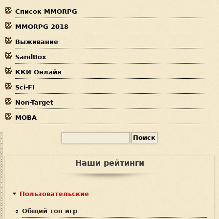
Список MMORPG
з
MMORPG 2018
д
Выживание
е
SandBox
с
ККИ Онлайн
ь
Sci-FI
Non-Target
MOBA
П
Ф
о
и
о
Наши рейтинги
с
р
к
м
Пользовательские
а
Общий топ игр