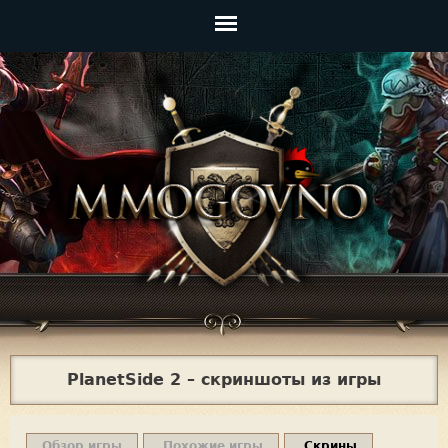
Jump to navigation
Главное
меню
PlanetSide 2 – скриншоты из игры
Обзор игры
Похожие игры
Скрины