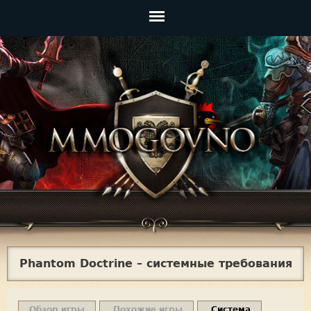
Jump to navigation
Главное
меню
Phantom Doctrine – системные требования
Обзор игры
Похожие игры
Система