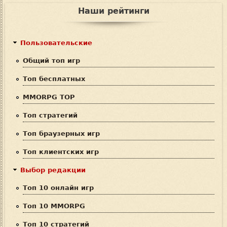
и
о
Наши рейтинги
с
р
к
м
Пользовательские
а
Общий топ игр
п
Топ бесплатных
о
MMORPG TOP
и
Топ стратегий
с
Топ браузерных игр
к
Топ клиентских игр
а
Выбор редакции
Топ 10 онлайн игр
Топ 10 MMORPG
Топ 10 стратегий