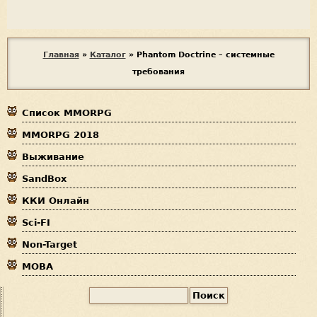
В
Главная
»
Каталог
»
Phantom Doctrine – системные
требования
ы
з
Список MMORPG
д
MMORPG 2018
е
Выживание
с
SandBox
ь
ККИ Онлайн
Sci-FI
Non-Target
MOBA
П
Ф
о