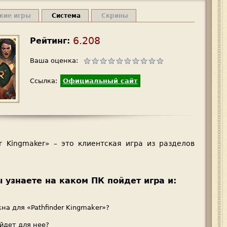
жие игры
Система
Скрины
6.208
Рейтинг:
Ваша оценка:
Ссылка:
Официальный сайт
er Kingmaker» – это клиентская игра из разделов
ы узнаете на каком ПК пойдет игра и:
на для «Pathfinder Kingmaker»?
йдет для нее?