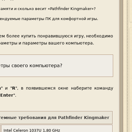
мяти и сколько весит «Pathfinder Kingmaker»?
ендуемые параметры ПК для комфортной игры.
ем более купить понравившуюся игру, необходимо
раметры и параметры вашего компьютера.
етры своего компьютера?
n
" и "
R
", в появившемся окне наберите команду
"
Enter
".
емные требования для Pathfinder Kingmaker
Intel Celeron 1037U 1.80 GHz