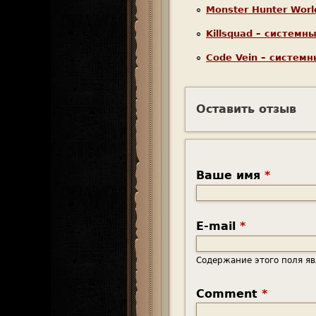
Monster Hunter Wor
Killsquad – системн
Code Vein – систем
Оставить отзыв
Ваше имя
*
E-mail
*
Содержание этого поля яв
Comment
*