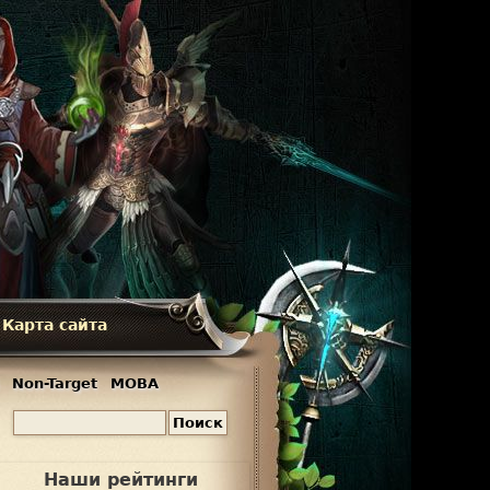
Карта сайта
Non-Target
MOBA
П
Ф
о
и
о
Наши рейтинги