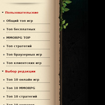
с
р
к
м
Пользовательские
а
Общий топ игр
п
Топ бесплатных
о
MMORPG TOP
и
Топ стратегий
с
Топ браузерных игр
к
Топ клиентских игр
а
Выбор редакции
Топ 10 онлайн игр
Топ 10 MMORPG
Топ 10 стратегий
Топ 10 шутеров