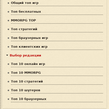
а
Общий топ игр
п
Топ бесплатных
о
MMORPG TOP
и
Топ стратегий
с
Топ браузерных игр
к
Топ клиентских игр
а
Выбор редакции
Топ 10 онлайн игр
Топ 10 MMORPG
Топ 10 стратегий
Топ 10 шутеров
Топ 10 браузерных