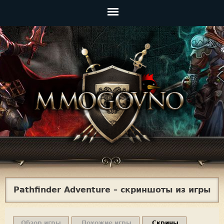
Jump to navigation
Главное
меню
Pathfinder Adventure – скриншоты из игры
Обзор игры
Похожие игры
Скрины