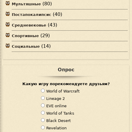
(80)
Мультяшные
(40)
Постапокалипсис
(43)
Средневековье
(29)
Спортивные
(14)
Социальные
Опрос
Какую игру порекомендуете друзьям?
В
World of Warcraft
а
Lineage 2
р
EVE online
и
World of Tanks
а
Black Desert
н
Revelation