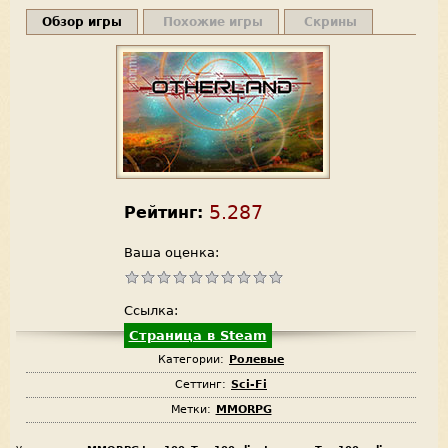
Обзор игры
Похожие игры
Скрины
5.287
Рейтинг:
Ваша оценка:
Ссылка:
Страница в Steam
Категории:
Ролевые
Сеттинг:
Sci-Fi
Метки:
MMORPG