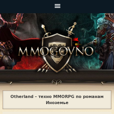
Jump to navigation
Главное
меню
Otherland – техно MMORPG по романам
Иноземье