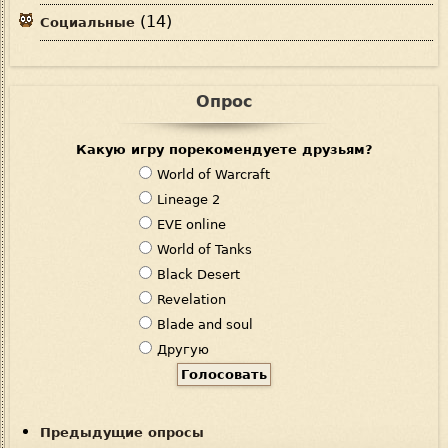
(14)
Социальные
Опрос
Какую игру порекомендуете друзьям?
В
World of Warcraft
а
Lineage 2
р
EVE online
и
World of Tanks
а
Black Desert
н
Revelation
т
Blade and soul
ы
Другую
Предыдущие опросы