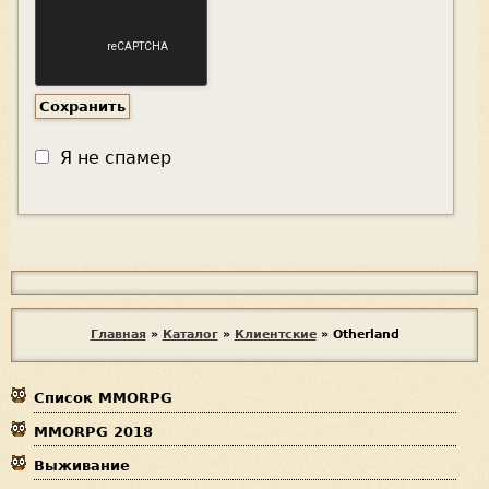
Я не спамер
Я
с
п
В
Главная
»
Каталог
»
Клиентские
»
Otherland
а
ы
м
е
Список MMORPG
з
р
MMORPG 2018
д
Выживание
е