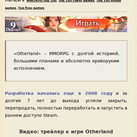
Участвует в:
MMORPG top 100
,
Top 100 client games
,
Top 100 online
games
,
Top free games
«Otherland» – MMORPG с долгой историей,
большими планами и абсолютно криворуким
исполнением.
Разработка началась еще в 2008 году
и за
долгие 7 лет до выхода успели закрыть,
перепродать, полностью переработать и запустить в
раннем доступе Steam.
Видео: трейлер к игре Otherland