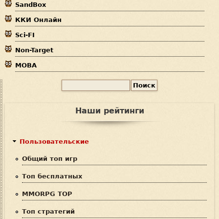
SandBox
с
ККИ Онлайн
ь
Sci-FI
Non-Target
MOBA
П
Ф
о
и
о
Наши рейтинги
с
р
к
м
Пользовательские
а
Общий топ игр
п
Топ бесплатных
о
MMORPG TOP
и
Топ стратегий