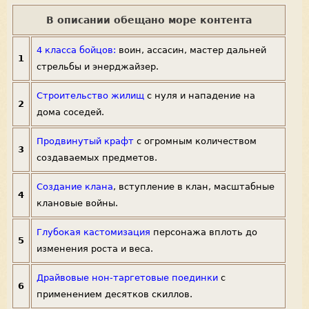
В описании обещано море контента
4 класса бойцов:
воин, ассасин, мастер дальней
1
стрельбы и энерджайзер.
Строительство жилищ
с нуля и нападение на
2
дома соседей.
Продвинутый крафт
с огромным количеством
3
создаваемых предметов.
Создание клана
, вступление в клан, масштабные
4
клановые войны.
Глубокая кастомизация
персонажа вплоть до
5
изменения роста и веса.
Драйвовые нон-таргетовые поединки
с
6
применением десятков скиллов.