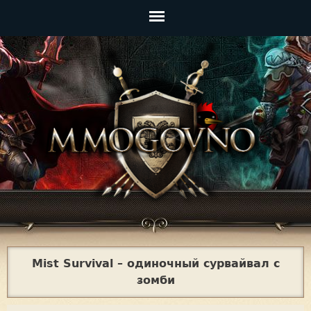
Jump to navigation
Главное
меню
Mist Survival – одиночный сурвайвал с
зомби