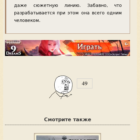
даже сюжетную линию. Забавно, что
разрабатывается при этом она всего одним
человеком.
49
V
o
t
Смотрите также
e
u
p