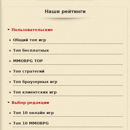
Ф
о
и
о
Наши рейтинги
с
р
к
м
Пользовательские
а
Общий топ игр
п
Топ бесплатных
о
MMORPG TOP
и
Топ стратегий
с
Топ браузерных игр
к
Топ клиентских игр
а
Выбор редакции
Топ 10 онлайн игр
Топ 10 MMORPG