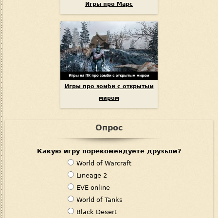
Игры про Марс
Игры про зомби с открытым
миром
Опрос
Какую игру порекомендуете друзьям?
В
World of Warcraft
а
Lineage 2
р
EVE online
и
World of Tanks
а
Black Desert