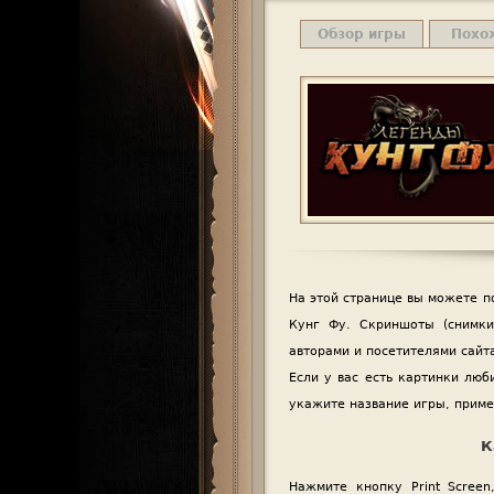
о
Обзор игры
Похо
е
м
е
н
ю
На этой странице вы можете п
Кунг Фу. Скриншоты (снимки
авторами и посетителями сай
Если у вас есть картинки люб
укажите название игры, приме
К
Нажмите кнопку Print Scree