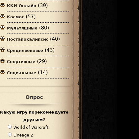
(39)
ККИ Онлайн
(57)
Космос
(80)
Мультяшные
(40)
Постапокалипсис
(43)
Средневековье
(29)
Спортивные
(14)
Социальные
Опрос
Какую игру порекомендуете
друзьям?
В
World of Warcraft
а
Lineage 2