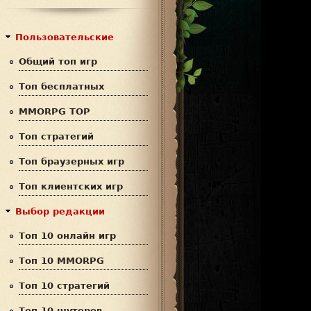
с
р
к
м
Пользовательские
а
Общий топ игр
п
Топ бесплатных
о
MMORPG TOP
и
Топ стратегий
с
Топ браузерных игр
к
Топ клиентских игр
а
Выбор редакции
Топ 10 онлайн игр
Топ 10 MMORPG
Топ 10 стратегий
Топ 10 шутеров