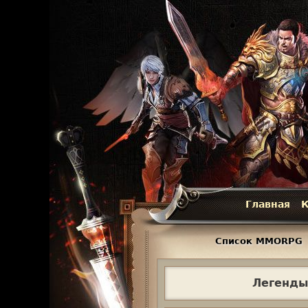
Главная
К
Г
л
Список MMORPG
а
Легенды
в
н