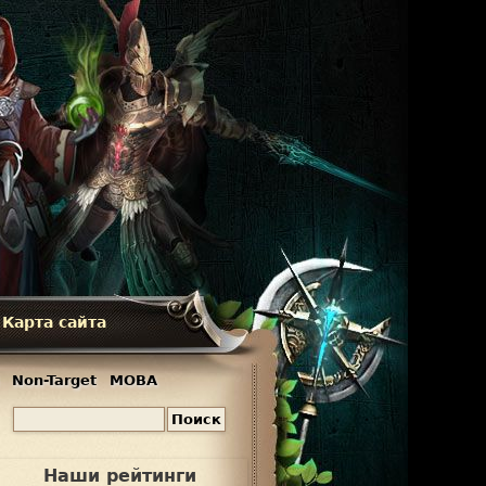
Карта сайта
Non-Target
MOBA
П
Ф
о
и
о
Наши рейтинги