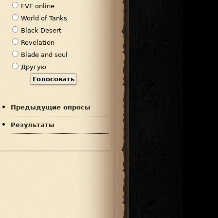
р
EVE online
и
World of Tanks
а
Black Desert
н
Revelation
т
Blade and soul
ы
Другую
Предыдущие опросы
Результаты