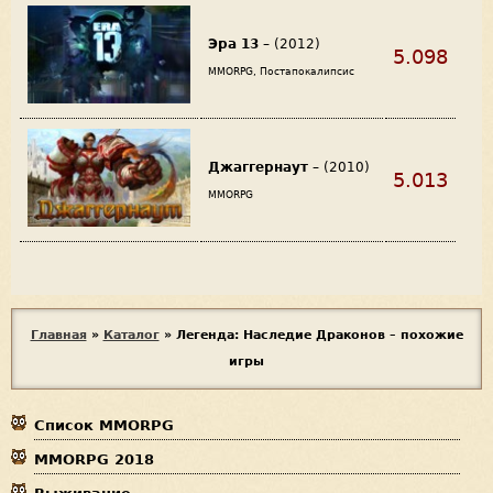
Эра 13
– (2012)
5.098
MMORPG, Постапокалипсис
Джаггернаут
– (2010)
5.013
MMORPG
В
Главная
»
Каталог
»
Легенда: Наследие Драконов – похожие
игры
ы
з
Список MMORPG
д
MMORPG 2018
е