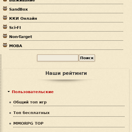
Выживание
с
SandBox
ь
ККИ Онлайн
Sci-FI
Non-Target
MOBA
П
Ф
о
и
о
Наши рейтинги
с
р
к
м
Пользовательские
а
Общий топ игр
п
Топ бесплатных
о
MMORPG TOP
и