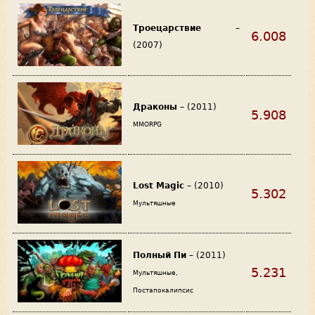
Троецарствие
–
6.008
(2007)
Драконы
– (2011)
5.908
MMORPG
Lost Magic
– (2010)
5.302
Мультяшные
Полный Пи
– (2011)
5.231
Мультяшные,
Постапокалипсис