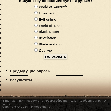
Какую игру порекомендуете друзьям?
В
World of Warcraft
а
Lineage 2
р
EVE online
и
World of Tanks
а
Black Desert
н
Revelation
т
Blade and soul
ы
Другую
Предыдущие опросы
Результаты
E-mail admin@mmogovno.ru,
Форма обратной связи
,
Добавить игру
,
О
сайте
.
Copyright © 2024 – Mmogovno.ru