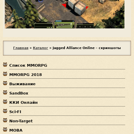
В
Главная
»
Каталог
»
Jagged Alliance Online – скриншоты
ы
Список MMORPG
з
MMORPG 2018
д
Выживание
е
SandBox
с
ККИ Онлайн
ь
Sci-FI
Non-Target
MOBA