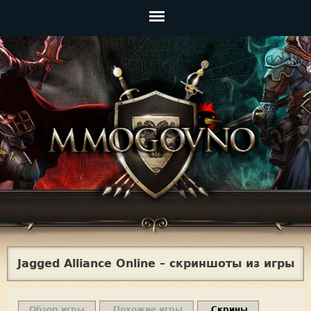
Jump to navigation
Главное
меню
Jagged Alliance Online – скриншоты из игры
Обзор игры
Похожие игры
Скрины