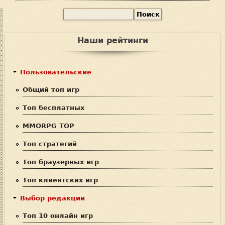
П
Ф
о
и
о
Наши рейтинги
с
р
к
м
Пользовательские
а
Общий топ игр
п
Топ бесплатных
о
MMORPG TOP
и
Топ стратегий
с
Топ браузерных игр
к
Топ клиентских игр
а
Выбор редакции
Топ 10 онлайн игр