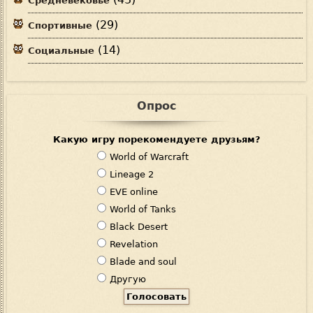
Средневековье
(29)
Спортивные
(14)
Социальные
Опрос
Какую игру порекомендуете друзьям?
В
World of Warcraft
а
Lineage 2
р
EVE online
и
World of Tanks
а
Black Desert
н
Revelation
т
Blade and soul
ы
Другую