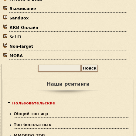
д
Выживание
е
SandBox
с
ККИ Онлайн
ь
Sci-FI
Non-Target
MOBA
П
Ф
о
и
о
Наши рейтинги
с
р
к
м
Пользовательские
а
Общий топ игр
п
Топ бесплатных
о
MMORPG TOP