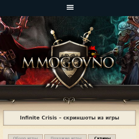
Jump to navigation
Главное
меню
Infinite Crisis – скриншоты из игры
Обзор игры
Похожие игры
Скрины