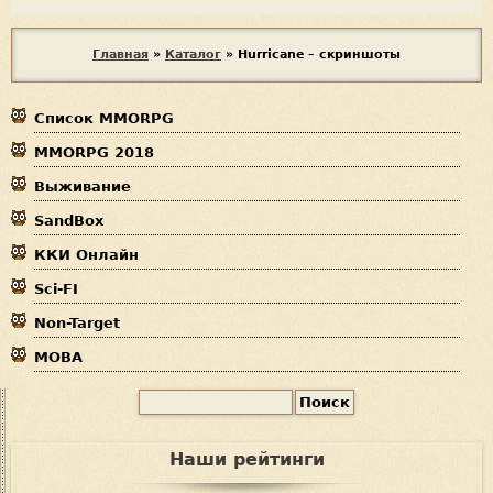
В
Главная
»
Каталог
»
Hurricane – скриншоты
ы
Список MMORPG
з
MMORPG 2018
д
Выживание
е
SandBox
с
ККИ Онлайн
ь
Sci-FI
Non-Target
MOBA
П
Ф
о
и
о
Наши рейтинги
с