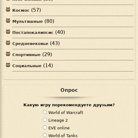
(57)
Космос
(80)
Мультяшные
(40)
Постапокалипсис
(43)
Средневековье
(29)
Спортивные
(14)
Социальные
Опрос
Какую игру порекомендуете друзьям?
В
World of Warcraft
а
Lineage 2
р
EVE online
и
World of Tanks