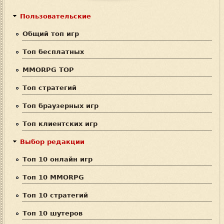
р
к
м
Пользовательские
а
Общий топ игр
п
Топ бесплатных
о
MMORPG TOP
и
Топ стратегий
с
Топ браузерных игр
к
Топ клиентских игр
а
Выбор редакции
Топ 10 онлайн игр
Топ 10 MMORPG
Топ 10 стратегий
Топ 10 шутеров