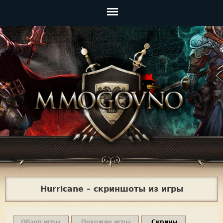
Jump to navigation
Главное
меню
Hurricane – скриншоты из игры
Обзор игры
Похожие игры
Скрины