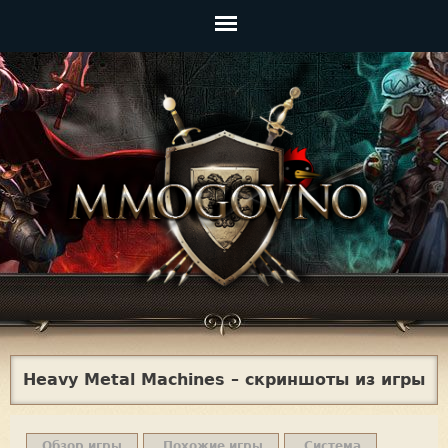
Jump to navigation
Главное
меню
Heavy Metal Machines – скриншоты из игры
Обзор игры
Похожие игры
Система