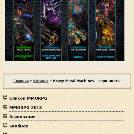
В
Главная
»
Каталог
»
Heavy Metal Machines – скриншоты
ы
Список MMORPG
з
MMORPG 2018
д
Выживание
е
SandBox
с