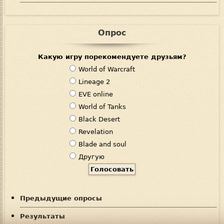
Опрос
Какую игру порекомендуете друзьям?
В
World of Warcraft
а
Lineage 2
р
EVE online
и
World of Tanks
а
Black Desert
н
Revelation
т
Blade and soul
ы
Другую
Предыдущие опросы
Результаты