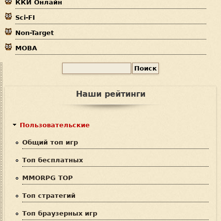
ККИ Онлайн
ь
Sci-FI
Non-Target
MOBA
П
Ф
о
и
о
Наши рейтинги
с
р
к
м
Пользовательские
а
Общий топ игр
п
Топ бесплатных
о
MMORPG TOP
и
Топ стратегий
с
Топ браузерных игр
к