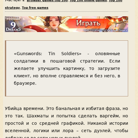
Участвует в:
Browser games top 100
,
Top 100 online games
,
Top 100
strategy
,
Top free games
«Gunswords: Tin Soldiers» - оловянные
солдатики в пошаговой стратегии. Если
желаете улучшить картинку, то загрузите
клиент, но вполне справляемся и без него, в
браузере.
Убийца времени. Это банальная и избитая фраза, но
это так. Шахматы и попытка сделать варгейм, но
простой и со средней графикой. Никакой истории
вселенной, логики или лора – сеть дуэлей, чтобы
добраться до сети новых дуэлей.