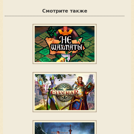
t
Смотрите также
e
u
p
!