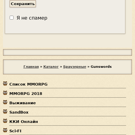
Я не спамер
Я
с
п
В
Главная
»
Каталог
»
Браузерные
»
Gunswords
а
ы
м
е
Список MMORPG
з
р
MMORPG 2018
д
Выживание
е
SandBox
с
ККИ Онлайн
ь
Sci-FI