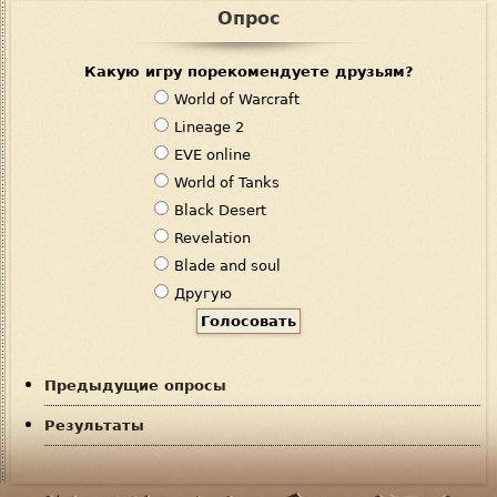
Опрос
Какую игру порекомендуете друзьям?
В
World of Warcraft
а
Lineage 2
р
EVE online
и
World of Tanks
а
Black Desert
н
Revelation
т
Blade and soul
ы
Другую
Предыдущие опросы
Результаты