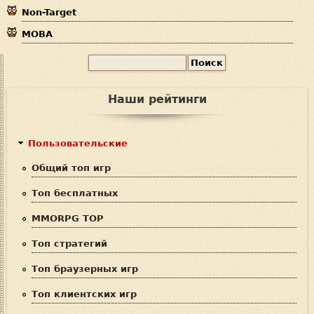
Non-Target
MOBA
П
Ф
о
и
о
Наши рейтинги
с
р
к
м
Пользовательские
а
Общий топ игр
п
Топ бесплатных
о
MMORPG TOP
и
Топ стратегий
с
Топ браузерных игр
к
Топ клиентских игр
а