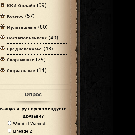
(39)
ККИ Онлайн
(57)
Космос
(80)
Мультяшные
(40)
Постапокалипсис
(43)
Средневековье
(29)
Спортивные
(14)
Социальные
Опрос
Какую игру порекомендуете
друзьям?
В
World of Warcraft
а
Lineage 2