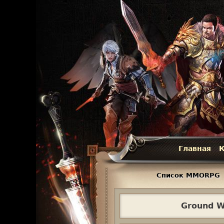
Главная
К
Г
л
Список MMORPG
а
Ground W
в
н