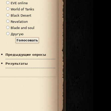
р
EVE online
и
World of Tanks
а
Black Desert
н
Revelation
т
Blade and soul
ы
Другую
Предыдущие опросы
Результаты