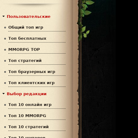
с
р
к
м
Пользовательские
а
Общий топ игр
п
Топ бесплатных
о
MMORPG TOP
и
Топ стратегий
с
Топ браузерных игр
к
Топ клиентских игр
а
Выбор редакции
Топ 10 онлайн игр
Топ 10 MMORPG
Топ 10 стратегий
Топ 10 шутеров