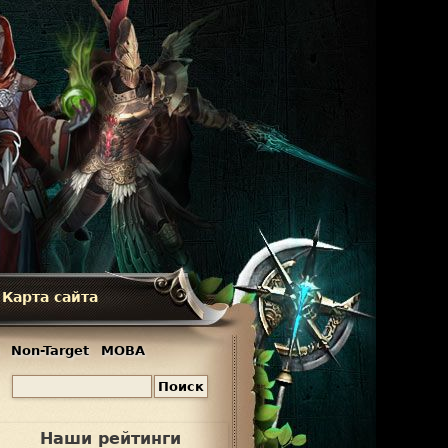
Карта сайта
Non-Target
MOBA
П
Ф
о
и
о
Наши рейтинги